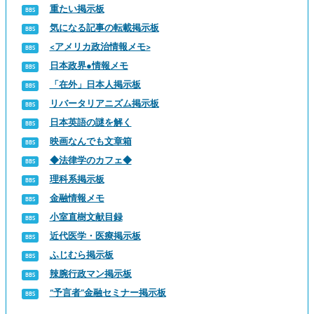
重たい掲示板
気になる記事の転載掲示板
<アメリカ政治情報メモ>
日本政界●情報メモ
「在外」日本人掲示板
リバータリアニズム掲示板
日本英語の謎を解く
映画なんでも文章箱
◆法律学のカフェ◆
理科系掲示板
金融情報メモ
小室直樹文献目録
近代医学・医療掲示板
ふじむら掲示板
辣腕行政マン掲示板
“予言者”金融セミナー掲示板