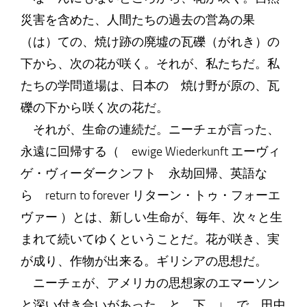
災害を含めた、人間たちの過去の営為の果
（は）ての、焼け跡の廃墟の瓦礫（がれき）の
下から、次の花が咲く。それが、私たちだ。私
たちの学問道場は、日本の 焼け野が原の、瓦
礫の下から咲く次の花だ。
それが、生命の連続だ。ニーチェが言った、
永遠に回帰する（ ewige Wiederkunft エーヴィ
ゲ・ヴィーダークンフト 永劫回帰、英語な
ら return to forever リターン・トゥ・フォーエ
ヴァー ）とは、新しい生命が、毎年、次々と生
まれて続いてゆくということだ。花が咲き、実
が成り、作物が出来る。ギリシアの思想だ。
ニーチェが、アメリカの思想家のエマーソン
と深い付き合いがあった、と 下 ↓ で、田中