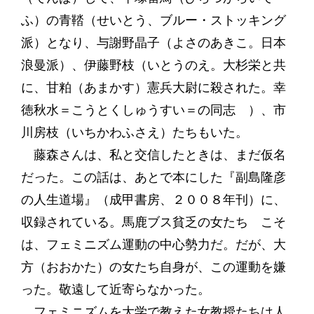
ふ）の青鞜（せいとう、ブルー・ストッキング
派）となり、与謝野晶子（よさのあきこ。日本
浪曼派）、伊藤野枝（いとうのえ。大杉栄と共
に、甘粕（あまかす）憲兵大尉に殺された。幸
徳秋水＝こうとくしゅうすい＝の同志 ）、市
川房枝（いちかわふさえ）たちもいた。
藤森さんは、私と交信したときは、まだ仮名
だった。この話は、あとで本にした『副島隆彦
の人生道場』（成甲書房、２００８年刊）に、
収録されている。馬鹿ブス貧乏の女たち こそ
は、フェミニズム運動の中心勢力だ。だが、大
方（おおかた）の女たち自身が、この運動を嫌
った。敬遠して近寄らなかった。
フェミニズムを大学で教えた女教授たちは人