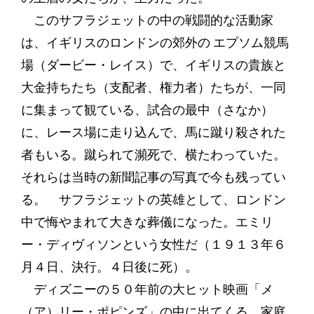
このサフラジェットの中の戦闘的な活動家
は、イギリスのロンドンの郊外の エプソム競馬
場（ダービー・レイス）で、イギリスの貴族と
大金持ちたち（支配者、権力者）たちが、一同
に集まって観ている、試合の最中（さなか）
に、レース場に走り込んで、馬に蹴り殺された
者もいる。蹴られて瀕死で、横たわっていた。
それらは当時の新聞記事の写真で今も残ってい
る。 サフラジェットの英雄として、ロンドン
中で悔やまれて大きな葬儀になった。エミリ
ー・ディヴィソンという女性だ（１９１３年６
月４日、決行。４日後に死）。
ディズニーの５０年前の大ヒット映画「メ
（ア）リー・ポピンズ」の中に出てくる、家庭