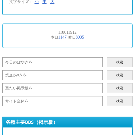
小
中
大
文字サイズ：
検索
検索
検索
検索
各種主要BBS（掲示板）