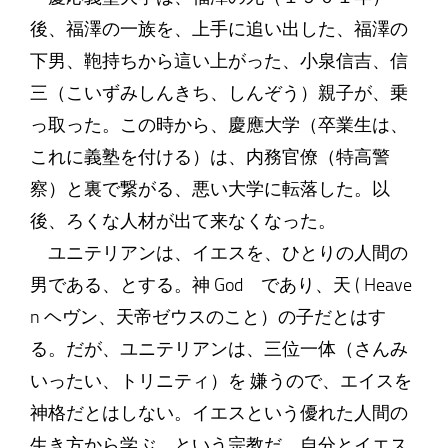
後、福澤の一族を、上手に追い出した、福澤の
下男、鞄持ちから這い上がった、小泉信吉、信
三（こいずみしんきち、しんぞう）親子が、乗
っ取った。この時から、慶應大学（卒業生は、
これに義塾を付ける）は、内務官僚（特高警
察）と裏で繋がる、悪い大学に転落した。以
後、ろくな人材が出て来なくなった。
ユニテリアンは、イエスを、ひとりの人間の
男である、とする。神 God であり、天 ( Heave
n ヘヴン、天帝ゼウスのこと）の子だとはす
る。だが、ユニテリアンは、三位一体（さんみ
いったい、トリニティ）を 嫌うので、エイスを
神格だとはしない。イエスという優れた人間の
生き方から学ぶ、という宗教だ。自分とイエス