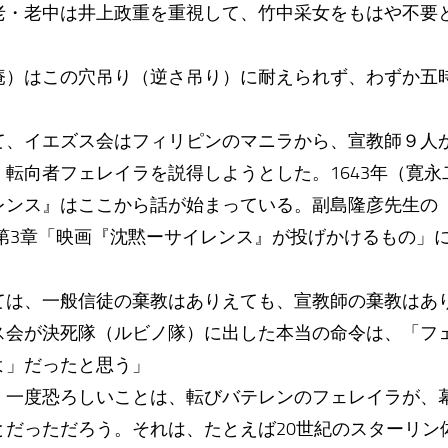
老・老中は井上政重を重視して、竹中采女をもはや不要
庵）はこの穴吊り（逆さ吊り）に耐えられず、わずか五
て、イエズス会はフィリピンのマニラから、宣教師９人
転向者フェレイラを説得しようとした。1643年（寛
レンス』はここから話が始まっている。副島隆彦先生の
の第3章「映画『沈黙ーサイレンス』が投げかけるもの」
ては、一般信徒の棄教はありえても、宣教師の棄教はあ
ス会が決死隊（ルビノ隊）に出した本当の命令は、「フ
よ」だったと思う」
、一度恐ろしいことは、転びバテレンのフェレイラが、
とだっただろう。それは、たとえば20世紀のスターリン