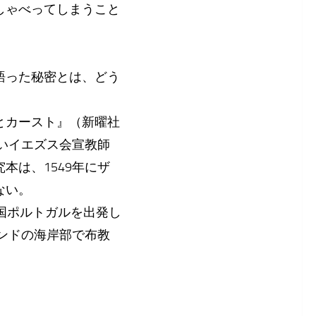
しゃべってしまうこと
語った秘密とは、どう
とカースト』（新曜社
ないイエズス会宣教師
本は、1549年にザ
ない。
国ポルトガルを出発し
インドの海岸部で布教