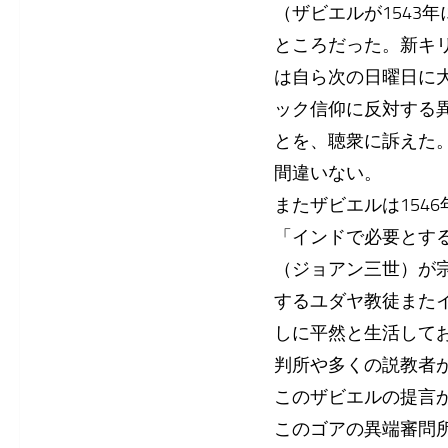
（ザビエルが1543
ところだった。新キ
は自ら次の日曜日に
ック信仰に反対する
とを、聴衆に訴えた
間違いない。
またザビエルは154
「インドで必要とす
（ジョアン三世）が
するユダヤ教徒また
しに平然と生活して
判所や多くの説教者
このザビエルの提言か
このゴアの異端審問