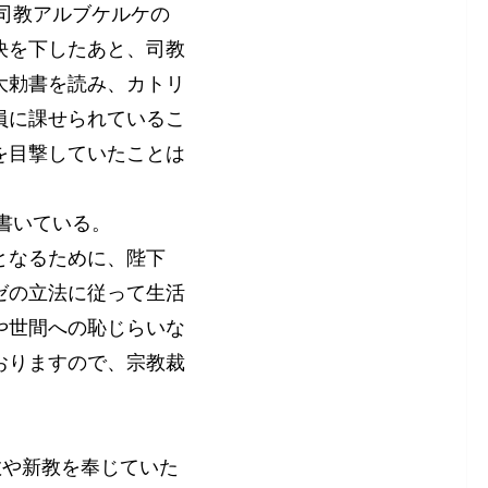
、司教アルブケルケの
決を下したあと、司教
大勅書を読み、カトリ
員に課せられているこ
を目撃していたことは
書いている。
となるために、陛下
ゼの立法に従って生活
や世間への恥じらいな
おりますので、宗教裁
教や新教を奉じていた