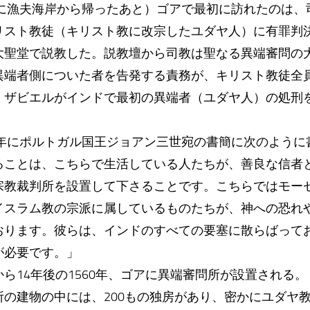
年に漁夫海岸から帰ったあと）ゴアで最初に訪れたのは
リスト教徒（キリスト教に改宗したユダヤ人）に有罪判
大聖堂で説教した。説教壇から司教は聖なる異端審問の
異端者側についた者を告発する責務が、キリスト教徒全
。ザビエルがインドで最初の異端者（ユダヤ人）の処刑
6年にポルトガル国王ジョアン三世宛の書簡に次のように
ることは、こちらで生活している人たちが、善良な信者
宗教裁判所を設置して下さることです。こちらではモー
イスラム教の宗派に属しているものたちが、神への恐れ
おります。彼らは、インドのすべての要塞に散らばって
が必要です。」
ら14年後の1560年、ゴアに異端審問所が設置される。
所の建物の中には、200もの独房があり、密かにユダヤ