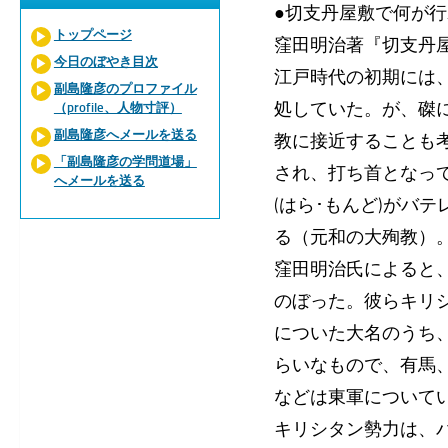
●切支丹屋敷で何が
トップページ
窪田明治著『切支丹屋
今日のぼやき目次
江戸時代の初期には
副島隆彦のプロファイル
処していた。が、磔
（profile、人物寸評）
副島隆彦へメールを送る
教に接近することも
「副島隆彦の学問道場」
され、打ち首となって
へメールを送る
(はら･もんど)がバ
る（元和の大殉教）。
窪田明治氏によると、
のぼった。彼らキリ
についた大名のうち
らいなもので、有馬
などは東軍について
キリシタン勢力は、バ