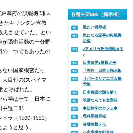
江戸幕府の諜報機関(ス
各種主要BBS（掲示板）
きたキリシタン宣教
重たい掲示板
に教えさせていた、とい
気になる記事の転載掲
府が隠密活動の一分野
示板
<アメリカ政治情報メモ
術の一つでもあったの
>
日本政界●情報メモ
らない国家機密だっ
「在外」日本人掲示板
リバータリアニズム掲
大目付の(スパイマ
示板
屋敷と呼ばれた。
日本英語の謎を解く
から学ばせて、日本に
映画なんでも文章箱
田中進二郎
◆法律学のカフェ◆
理科系掲示板
（1580-1650）
金融情報メモ
じようと思う。
小室直樹文献目録