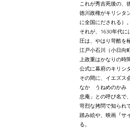
これが秀吉死後の、
徳川政権がキリシタン
に全国にだされる）
それが、1630年代
圧は、やはり苛酷を
江戸小石川（小日向
上政重はかなりの時
公式に幕府のキリシ
その間に、イエズス
なか うねめのかみ 
忠庵」との呼び名で
苛烈な拷問で知られ
踏み絵や、映画『サ
る。