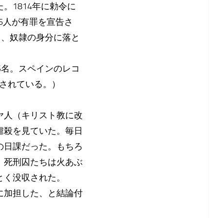
。1814年に勅令に
6人が有罪を宣告さ
も、奴隷の身分に落と
75名。スペインのレコ
定されている。）
ヤ人（キリスト教に改
虐殺を見ていた。毎日
の日課だった。もちろ
、死刑囚たちは火あぶ
とく没収された。
に加担した、と結論付