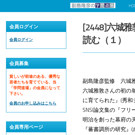
HO
コンテンツへスキップ
[2448]
会員ログイン
読む（１）
会員ログイン
会員募集
貧しいが前途のある、優秀な
副島隆彦監修 六城
若者たちを育てている、当
「学問道場」の会員になって
六城雅敦さんの初の
下さい。
に育てられた』(秀和
会員のお申し込みはこちら
SNSI論文集の『フ
明治を創った幕府の
会員専用ページ
『蕃書調所の研究』(