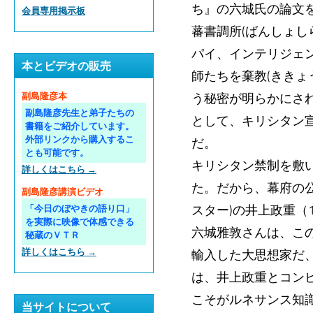
ち』の六城氏の論文
会員専用掲示板
蕃書調所(ばんしょし
パイ、インテリジェ
本とビデオの販売
師たちを棄教(ききょ
う秘密が明らかにさ
副島隆彦本
副島隆彦先生と弟子たちの
として、キリシタン
書籍をご紹介しています。
外部リンクから購入するこ
だ。
とも可能です。
キリシタン禁制を敷
詳しくはこちら →
た。だから、幕府の
副島隆彦講演ビデオ
スター)の井上政重（
「今日のぼやきの語り口」
を実際に映像で体感できる
六城雅敦さんは、こ
秘蔵のＶＴＲ
詳しくはこちら →
輸入した大思想家だ
は、井上政重とコンビ
こそがルネサンス知
当サイトについて