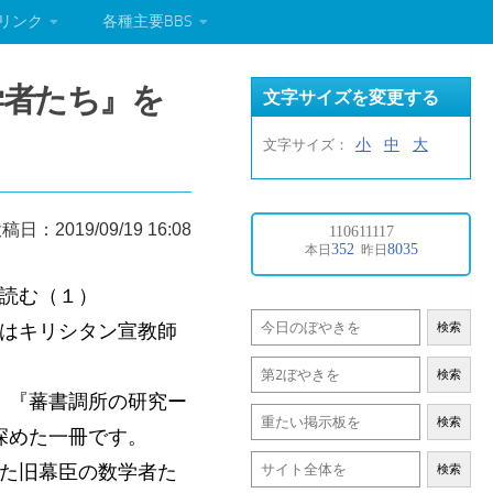
リンク
各種主要BBS
学者たち』を
文字サイズを変更する
小
中
大
文字サイズ：
稿日：2019/09/19 16:08
を読む（１）
和はキリシタン宣教師
検索
検索
、『蕃書調所の研究ー
検索
深めた一冊です。
った旧幕臣の数学者た
検索