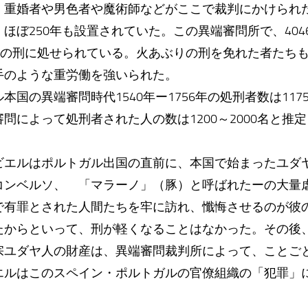
重婚者や男色者や魔術師などがここで裁判にかけられた
ほぼ250年も設置されていた。この異端審問所で、404
ぶりの刑に処せられている。火あぶりの刑を免れた者たち
手のような重労働を強いられた。
本国の異端審問時代1540年ー1756年の処刑者数は11
問によって処刑者された人の数は1200～2000名と推
ビエルはポルトガル出国の直前に、本国で始まったユダ
コンベルソ、 「マラーノ」（豚）と呼ばれたーの大量
で有罪とされた人間たちを牢に訪れ、懺悔させるのが彼
たからといって、刑が軽くなることはなかった。その後
宗ユダヤ人の財産は、異端審問裁判所によって、ことご
エルはこのスペイン・ポルトガルの官僚組織の「犯罪」