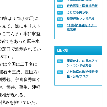
近代医学・医療掲示板
ふじむら掲示板
磔(はりつけ)の刑に
辣腕行政マン掲示板
を見て、逆にキリスト
“予言者”金融セミナー
掲示板
（こてんま）牢に収監
縁者でもあった原主水
の芝口で処刑されてい
LINK集
6年）。
藤森かよこの日本アイ
けでは全国に二千名に
ン・ランド研究会
(石田三成、豊臣方)
古村治彦の政治情報情
報・分析ブログ
利秀包、宇喜多秀家ぐ
や、筒井、蒲生、津軽
様相が現れる。
い恨みを抱いていた。