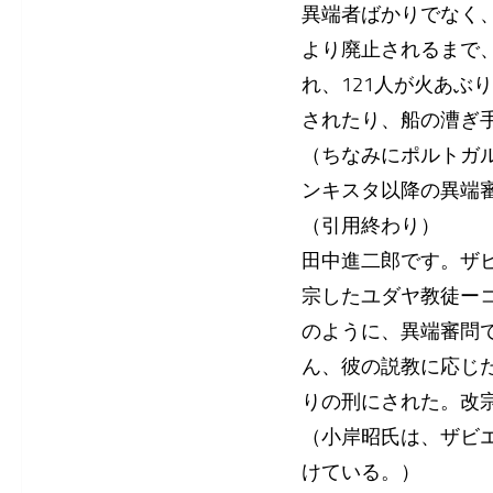
異端者ばかりでなく、
より廃止されるまで、
れ、121人が火あ
されたり、船の漕ぎ
（ちなみにポルトガル
ンキスタ以降の異端審
（引用終わり）
田中進二郎です。ザ
宗したユダヤ教徒ー
のように、異端審問
ん、彼の説教に応じ
りの刑にされた。改
（小岸昭氏は、ザビ
けている。）