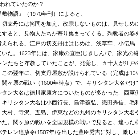
行われていたのか？
敷物語』（1970年刊）によると、
、切支丹には拷問を加え、改宗しないものは、見せしめに
にすると、見物人たちが寄り集まってくる。殉教者の姿
考えられる。江戸の切支丹ははじめは、浅草牢、小伝馬
いた。1623年には、家康の直臣(じきしん)で、家光の
テレンたちと布教していたことが、発覚し、五十人が江戸
この翌年に、切支丹屋敷が設けられている（完成は164
関ヶ原の戦い（1600年時点）で、キリシタン大名だ
シタン大名は徳川家康方についたものが多かった。西軍側
、キリシタン大名は小西行長、島津義弘、織田秀信、毛
、大村、寺沢、五島、伊東などの九州のキリシタン大名
いた。関ヶ原の戦いを全国規模の戦いで見ると、違った
テレン追放令(1587年)を出した豊臣秀吉に対し、激し