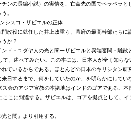
ーチンの長編小説）の実情を、亡命先の国でペラペラと
ろう。
ランシスコ・ザビエルの正体
宗門改役に就任した井上政重ら、幕府の最高幹部たちに
ろうか？
インド・ユダヤ人の光と闇ーザビエルと異端審問・離散
にして、述べてみたい。この本には、日本人が全く知ら
れているからである。ほとんどの日本のキリシタン研究
に来日するまで、何をしていたのか、を明らかにしてい
エズス会のアジア宣教の本拠地はインドのゴアである。本
年にここに到達する。ザビエルは、ゴアを拠点として、
の光と闇』より引用する。