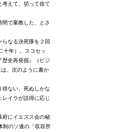
と考えて、切って捨て
時間で棄教した、とさ
からなる決死隊を２回
永二十年）。スコセッ
『歴史再発掘』（ビジ
には、次のように書か
り得ない。死ぬしかな
ェレイラが説得に応じ
幕府にイエズス会の秘
体制のソ連の「収容所