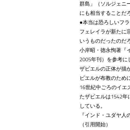
群島」（ソルジェニ
にも相当することだ
●本当は恐ろしいフ
フェレイラが新たに
いうものだったのだ
小岸昭・徳永恂著『
2005年刊）を参考
ザビエルの正体が描か
ビエルが布教のため
16世紀中ごろのイ
たザビエルは1542
している。
『インド・ユダヤ人
（引用開始）