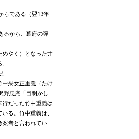
からである（翌13年
であるから、幕府の弾
ためやく）となった井
る。
だ。
竹中采女正重義（たけ
、沢野忠庵「目明かし
奉行だった竹中重義は
ている。竹中重義は、
考案者と言われてい