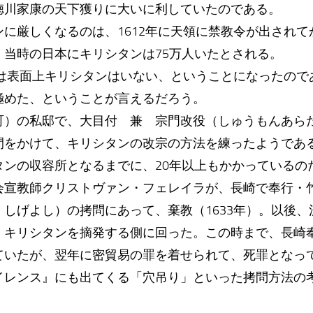
徳川家康の天下獲りに大いに利していたのである。
に厳しくなるのは、1612年に天領に禁教令が出されて
。当時の日本にキリシタンは75万人いたとされる。
には表面上キリシタンはいない、ということになったの
極めた、ということが言えるだろう。
町）の私邸で、大目付 兼 宗門改役（しゅうもんあら
間をかけて、キリシタンの改宗の方法を練ったようであ
タンの収容所となるまでに、20年以上もかかっているの
会宣教師クリストヴァン・フェレイラが、長崎で奉行・
しげよし）の拷問にあって、棄教（1633年）。以後
、キリシタンを摘発する側に回った。この時まで、長崎
ていたが、翌年に密貿易の罪を着せられて、死罪となっ
イレンス』にも出てくる「穴吊り」といった拷問方法の