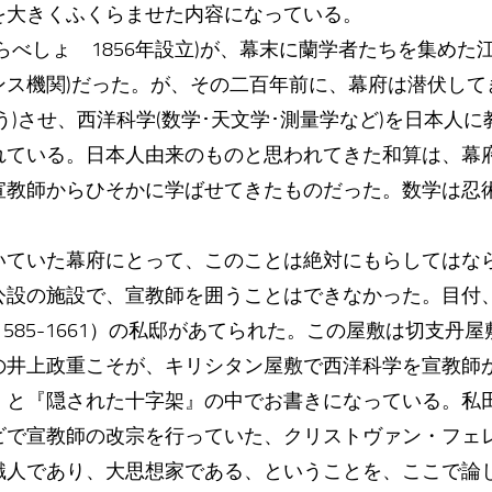
を大きくふくらませた内容になっている。
らべしょ 1856年設立)が、幕末に蘭学者たちを集めた
ンス機関)だった。が、その二百年前に、幕府は潜伏して
う)させ、西洋科学(数学･天文学･測量学など)を日本人
れている。日本人由来のものと思われてきた和算は、幕
宣教師からひそかに学ばせてきたものだった。数学は忍
いていた幕府にとって、このことは絶対にもらしてはな
公設の施設で、宣教師を囲うことはできなかった。目付、
1585-1661）の私邸があてられた。この屋敷は切支丹
の井上政重こそが、キリシタン屋敷で西洋科学を宣教師
、と『隠された十字架』の中でお書きになっている。私
で宣教師の改宗を行っていた、クリストヴァン・フェレイラ
識人であり、大思想家である、ということを、ここで論