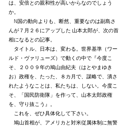
は、安倍との親和性が高いからなのでしょう
か。
N国の動向よりも、断然、重要なのは副島さ
んが７月２６にアップした 山本太郎が、次の首
相になるとの記事。
タイトル、日本は、変わる。世界基準（ワー
ルド・ヴァリューズ）で動くの中で『今度こ
そ、２００９年の鳩山由紀夫（はとやまゆき
お）政権を、たった、８カ月で、謀略で、潰さ
れたようなことは、私たちは、しない。今度こ
そ、「国民防衛隊」を作って、山本太郎政権
を、守り抜こう』。
これを、ぜひ具体化して下さい。
鳩山首相が、アメリカと対米従属体制に無警