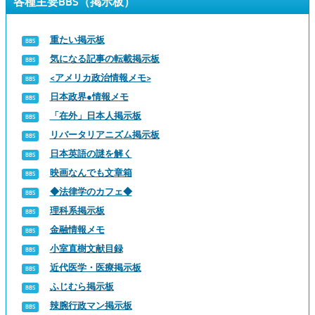
各種主要BBS（掲示板）
重たい掲示板
気になる記事の転載掲示板
<アメリカ政治情報メモ>
日本政界●情報メモ
「在外」日本人掲示板
リバータリアニズム掲示板
日本英語の謎を解く
映画なんでも文章箱
◆法律学のカフェ◆
理科系掲示板
金融情報メモ
小室直樹文献目録
近代医学・医療掲示板
ふじむら掲示板
辣腕行政マン掲示板