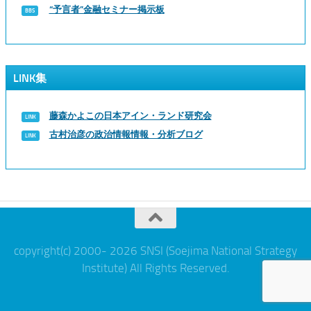
“予言者”金融セミナー掲示板
LINK集
藤森かよこの日本アイン・ランド研究会
古村治彦の政治情報情報・分析ブログ
copyright(c) 2000- 2026 SNSI (Soejima National Strategy
Institute) All Rights Reserved.