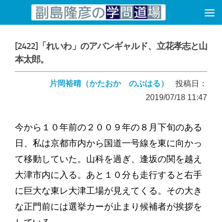
コンテンツへスキップ
[2422]「れいわ」のアバンギャルド、立花孝志と山
本太郎。
片岡裕晴（かたおか のぶはる）
投稿日：
2019/07/18 11:47
今から１０年前の２００９年の８月下旬のある
日、私は京都市内から国道一号線を東に向かっ
て移動していた。山科を過ぎ、逢坂の関を越え
大津市内に入る。あと１０分も走行すると右手
に巨大な東レ大津工場が見えてくる。その大き
な正門前には選挙カーが止まり候補者が挨拶を