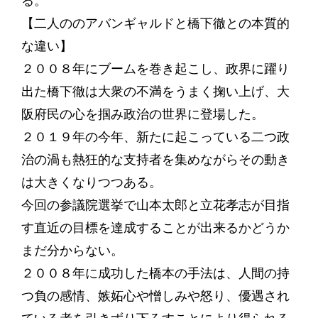
る。
【二人ののアバンギャルドと橋下徹との本質的
な違い】
２００８年にブームを巻き起こし、政界に躍り
出た橋下徹は大衆の不満をうまく掬い上げ、大
阪府民の心を掴み政治の世界に登場した。
２０１９年の今年、新たに起こっている二つ政
治の渦も熱狂的な支持者を集めながらその動き
は大きくなりつつある。
今回の参議院選挙で山本太郎と立花孝志が目指
す直近の目標を達成することが出来るかどうか
まだ分からない。
２００８年に成功した橋本の手法は、人間の持
つ負の感情、嫉妬心や憎しみや怒り、優遇され