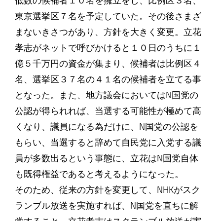
低数の候補者１０名を擁立をし、比例区３名、
東京選挙区７名を予定していた。その後さまざ
まないきさつがあり、方針を大きく変更。立花
孝志がネットで呼びかけると１０日のうちに１
億５千万円の資金が集まり、候補者は比例区４
名、選挙区３７名の４１名の候補者を立てる事
となった。また、地方議会においてはN国党の
公認が得られれば、当選する可能性が極めて高
くなり、議員になる為だけに、N国党の公認を
もらい、当選すると辞めて自民党に入党する議
員が多数出るという事態に、立花はN国党自体
も既得権益であると考えるようになった。
そのため、従来の方針を変更して、NHKがスク
ランブル放送を実施すれば、N国党を直ちに解