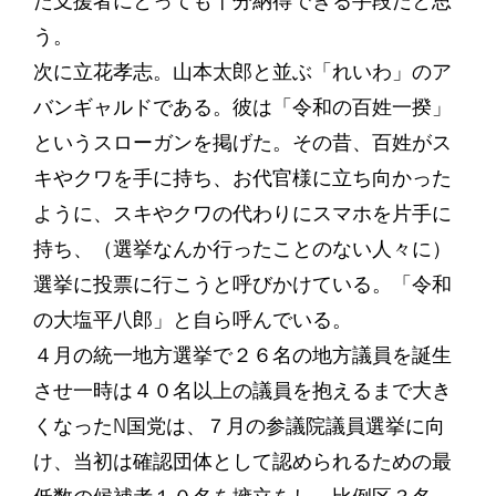
た支援者にとっても十分納得できる手段だと思
う。
次に立花孝志。山本太郎と並ぶ「れいわ」のア
バンギャルドである。彼は「令和の百姓一揆」
というスローガンを掲げた。その昔、百姓がス
キやクワを手に持ち、お代官様に立ち向かった
ように、スキやクワの代わりにスマホを片手に
持ち、（選挙なんか行ったことのない人々に）
選挙に投票に行こうと呼びかけている。「令和
の大塩平八郎」と自ら呼んでいる。
４月の統一地方選挙で２６名の地方議員を誕生
させ一時は４０名以上の議員を抱えるまで大き
くなったN国党は、７月の参議院議員選挙に向
け、当初は確認団体として認められるための最