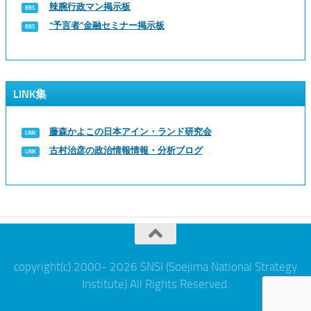
辣腕行政マン掲示板
“予言者”金融セミナー掲示板
LINK集
藤森かよこの日本アイン・ランド研究会
古村治彦の政治情報情報・分析ブログ
copyright(c) 2000- 2026 SNSI (Soejima National Strategy
Institute) All Rights Reserved.