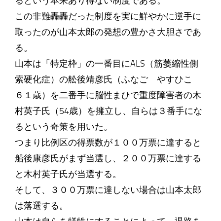
るという本来あり得ない制度である。
この非難轟轟だった制度を実に鮮やかに逆手に
取ったのが山本太郎の発想の豊かさ大胆さであ
る。
山本は「特定枠」の一番目にALS（筋萎縮性側
索硬化症）の舩後靖彦氏（ふなご やすひこ
６１歳）を二番手に脳性まひで重度障害者の木
村英子氏（54歳）を擁立し、自らは３番手にな
るという奇策を用いた。
つまり比例区の得票数が１００万票に達すると
船後康彦氏がまず当選し、２００万票に達する
と木村英子氏が当選する。
そして、３００万票に達しない場合は山本太郎
は落選する。