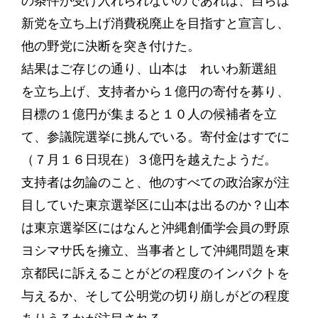
の条件が受け入れられないのであれば、自らは
新党を立ち上げ消費税廃止を目指すと宣言し、
他の野党に決断を突き付けた。
結果はご存じの通り、山本は れいわ新選組
を立ち上げ、支持者から１億円の寄付を募り、
目標の１億円が集まると１０人の候補者を立
て、参議院選挙に挑んでいる。寄付金はすでに
（７月１６日現在）３億円を越えたようだ。
支持者は勿論のこと、他のすべての政治家が注
目していた東京選挙区に山本は出るのか？山本
は東京選挙区にはなんと沖縄創価学会員の野原
ヨシマサ氏を擁立、当事者として沖縄問題を東
京都民に訴えることがどの程度のインパクトを
与えるか、そして公明党の切り崩しがどの程度