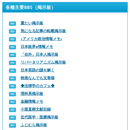
各種主要BBS（掲示板）
重たい掲示板
気になる記事の転載掲示板
<アメリカ政治情報メモ>
日本政界●情報メモ
「在外」日本人掲示板
リバータリアニズム掲示板
日本英語の謎を解く
映画なんでも文章箱
◆法律学のカフェ◆
理科系掲示板
金融情報メモ
小室直樹文献目録
近代医学・医療掲示板
ふじむら掲示板