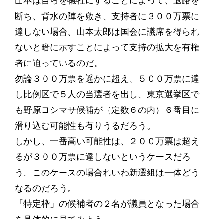
山本は自らを犠牲にすることによって、退路を
断ち、背水の陣を敷き、支持者に３００万票に
達しない場合、山本太郎は国会に議席を得られ
ないと暗に示すことによって支持の拡大を有権
者に迫っているのだ。
勿論３００万票を遥かに超え、５００万票に達
し比例区で５人の当選者を出し、東京選挙区で
も野原ヨシマサ候補が（定数６の内）６番目に
滑り込む可能性も有りうるだろう。
しかし、一番高い可能性は、２００万票は超え
るが３００万票に達しないというケースだろ
う。このケースの場合れいわ新選組は一体どう
なるのだろう。
「特定枠」の候補者の２名が議員となった場合