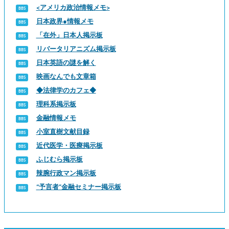
<アメリカ政治情報メモ>
日本政界●情報メモ
「在外」日本人掲示板
リバータリアニズム掲示板
日本英語の謎を解く
映画なんでも文章箱
◆法律学のカフェ◆
理科系掲示板
金融情報メモ
小室直樹文献目録
近代医学・医療掲示板
ふじむら掲示板
辣腕行政マン掲示板
“予言者”金融セミナー掲示板