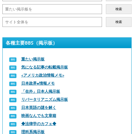
検索
検索
各種主要BBS（掲示板）
重たい掲示板
気になる記事の転載掲示板
<アメリカ政治情報メモ>
日本政界●情報メモ
「在外」日本人掲示板
リバータリアニズム掲示板
日本英語の謎を解く
映画なんでも文章箱
◆法律学のカフェ◆
理科系掲示板