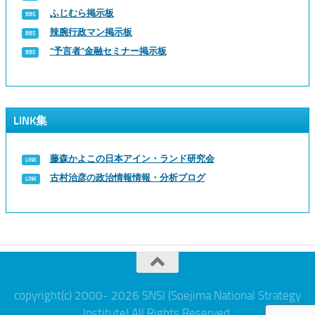
ふじむら掲示板
辣腕行政マン掲示板
“予言者”金融セミナー掲示板
LINK集
藤森かよこの日本アイン・ランド研究会
古村治彦の政治情報情報・分析ブログ
copyright(c) 2000- 2026 SNSI (Soejima National Strategy
Institute) All Rights Reserved.