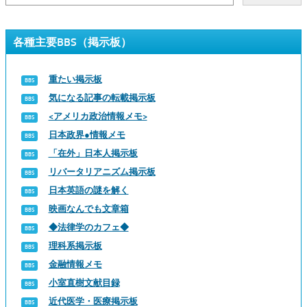
各種主要BBS（掲示板）
重たい掲示板
気になる記事の転載掲示板
<アメリカ政治情報メモ>
日本政界●情報メモ
「在外」日本人掲示板
リバータリアニズム掲示板
日本英語の謎を解く
映画なんでも文章箱
◆法律学のカフェ◆
理科系掲示板
金融情報メモ
小室直樹文献目録
近代医学・医療掲示板