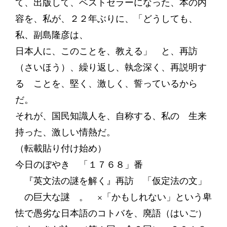
て、出版して、ベストセラーになった、本の内
容を、私が、２２年ぶりに、「どうしても、
私、副島隆彦は、
日本人に、このことを、教える」 と、再訪
（さいほう）、繰り返し、執念深く、再説明す
る ことを、堅く、激しく、誓っているから
だ。
それが、国民知識人を、自称する、私の 生来
持った、激しい情熱だ。
（転載貼り付け始め）
今日のぼやき 「１７６８」番
『英文法の謎を解く』再訪 「仮定法の文」
の巨大な謎 。 ×「かもしれない」という卑
怯で愚劣な日本語のコトバを、廃語（はいご）