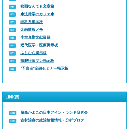
映画なんでも文章箱
◆法律学のカフェ◆
理科系掲示板
金融情報メモ
小室直樹文献目録
近代医学・医療掲示板
ふじむら掲示板
辣腕行政マン掲示板
“予言者”金融セミナー掲示板
LINK集
藤森かよこの日本アイン・ランド研究会
古村治彦の政治情報情報・分析ブログ