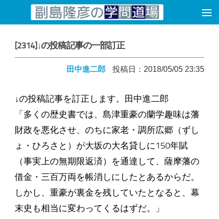
コンテンツへスキップ
[2314]↓の投稿記事の一部訂正
田中進二郎
投稿日：2018/05/05 23:35
↓の投稿記事を訂正します。田中進二郎
「多くの歴史書では、島津重豪の蘭学趣味は藩
財政を悪化させ、のちに家老・調所広郷（ずし
ょ・ひろさと）が大坂の大名貸しに150年賦
（事実上の無期限返済）を通達して、薩摩藩の
借金・三百万両を帳消しにしたとあるからだ。
しかし、重豪が裏金を残していたとなると、幕
末史も相当に変わってくるはずだ。」