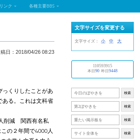
リンク
各種主要BBS
文字サイズを変更する
小
中
大
文字サイズ：
稿日：2018/04/26 08:23
びっくりしたことがあ
検索
である。これは文科省
検索
0人削減 関西有名私
検索
この２年間で4000人
検索