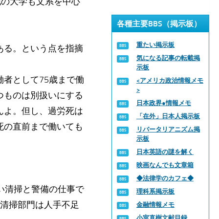
他の大学も文系を中心
。
各種主要BBS（掲示板）
重たい掲示板
ある。という点を指摘
気になる記事の転載掲
示板
者として75歳まで働
<アメリカ政治情報メモ
>
つものは別扱いにする
日本政界●情報メモ
んよ。但し、過労死は
「在外」日本人掲示板
死の直前まで働いても
リバータリアニズム掲
示板
日本英語の謎を解く
映画なんでも文章箱
◆法律学のカフェ◆
い清掃と警備の仕事で
理科系掲示板
の清掃部門は人手不足
金融情報メモ
小室直樹文献目録