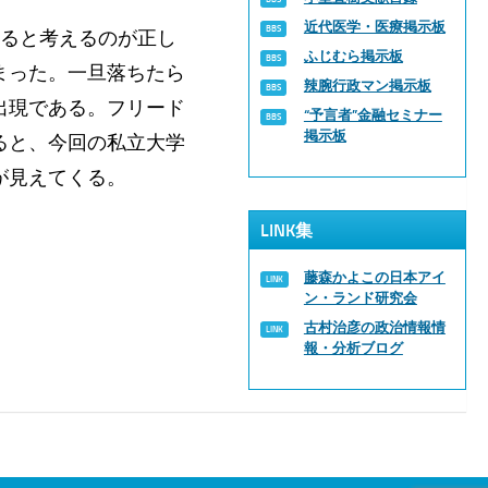
近代医学・医療掲示板
いると考えるのが正し
ふじむら掲示板
まった。一旦落ちたら
辣腕行政マン掲示板
出現である。フリード
“予言者”金融セミナー
掲示板
ると、今回の私立大学
が見えてくる。
LINK集
藤森かよこの日本アイ
ン・ランド研究会
古村治彦の政治情報情
報・分析ブログ