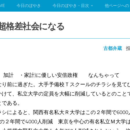
ME
今日のぼやき
今日のぼやき・目次
他ページへの
本は超格差社会になる
古都弁蔵
投
( 加計 ・家計)に優しい安倍政権 なんちゃって
なり前に過ぎた。大手予備校Ｔスクールのチラシを見て
かけて、私立大学の定員を大幅に削減しているとのこと
とである。
シによると、関西有名私大Ｒ大学はこの２年間で600
の２年間で4000人削減 東京を中心の有名私立Ｍ大学は