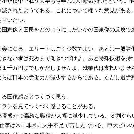
た小規模中堅私立大学も今年750人削減されたという。
削減されたようである。これについて様々な意見がある
を言いたい。
の国家像と国民をどのようにしたいかの国家像の反映で
社会になる。エリートはごく少数でよい。あとは一般労働
できない者は死ぬまで働きつづけよ。あと特殊技術を持
収１千万円までしかだしませんよ、残業代は支払いませ
ならば日本の労働力が減少するからである。ただし過労
える国家感だとつくづく思う。
チラシを見てつくづく感じることがある。
ゆる高級かつ高給な職種が大幅に減少している。８割ぐら
の仕事は常に非常に人手不足で苦しんでいる。巨大ビル