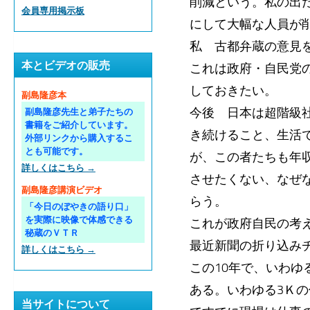
削減という。私の出
会員専用掲示板
にして大幅な人員が
私 古都弁蔵の意見
本とビデオの販売
これは政府・自民党
しておきたい。
副島隆彦本
今後 日本は超階級
副島隆彦先生と弟子たちの
書籍をご紹介しています。
き続けること、生活
外部リンクから購入するこ
とも可能です。
が、この者たちも年
詳しくはこちら →
させたくない、なぜ
副島隆彦講演ビデオ
らう。
「今日のぼやきの語り口」
を実際に映像で体感できる
これが政府自民の考
秘蔵のＶＴＲ
最近新聞の折り込み
詳しくはこちら →
この10年で、いわ
ある。いわゆる3Ｋ
当サイトについて