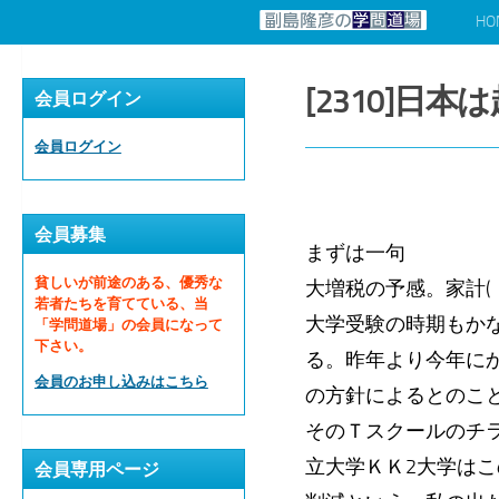
HO
コンテンツへスキップ
[2310]日
会員ログイン
会員ログイン
会員募集
まずは一句
貧しいが前途のある、優秀な
大増税の予感。家計
若者たちを育てている、当
大学受験の時期もか
「学問道場」の会員になって
下さい。
る。昨年より今年に
会員のお申し込みはこちら
の方針によるとのこ
そのＴスクールのチラ
立大学ＫＫ2大学はこ
会員専用ページ