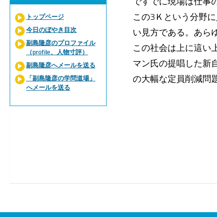
ですでに現場は仕事
この3Ｋという分野
トップページ
今日のぼやき目次
い見方である。あら
副島隆彦のプロファイル
この社会は上に這い
（profile、人物寸評）
マン氏の提唱した新
副島隆彦へメールを送る
の大幅な定員削減問
「副島隆彦の学問道場」
へメールを送る