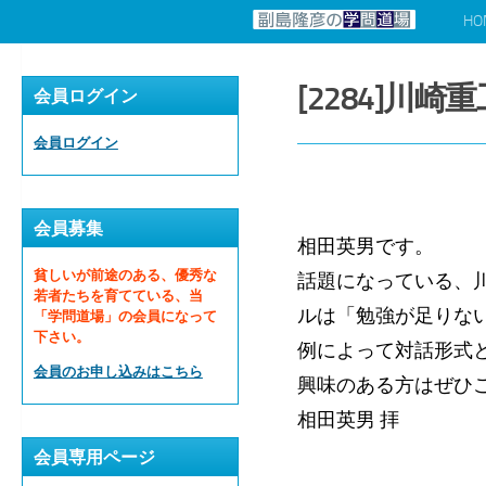
HO
コンテンツへスキップ
[2284]川
会員ログイン
会員ログイン
会員募集
相田英男です。
貧しいが前途のある、優秀な
話題になっている、
若者たちを育てている、当
ルは「勉強が足りな
「学問道場」の会員になって
下さい。
例によって対話形式
会員のお申し込みはこちら
興味のある方はぜひ
相田英男 拝
会員専用ページ