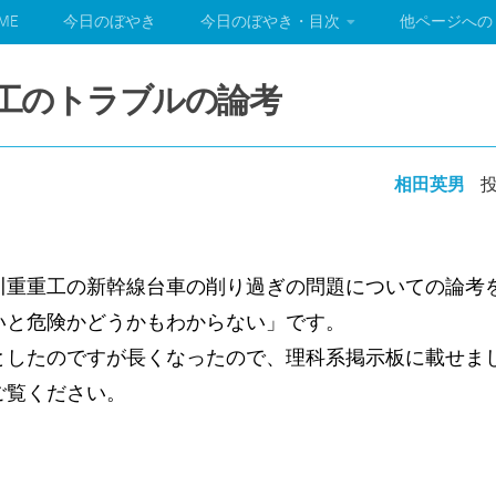
ME
今日のぼやき
今日のぼやき・目次
他ページへの
崎重工のトラブルの論考
相田英男
投
川重重工の新幹線台車の削り過ぎの問題についての論考
いと危険かどうかもわからない」です。
としたのですが長くなったので、理科系掲示板に載せま
ご覧ください。