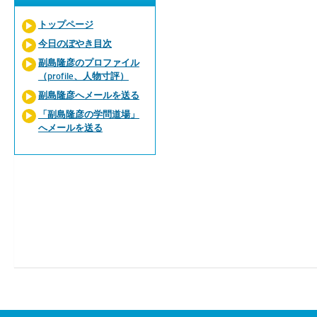
トップページ
今日のぼやき目次
副島隆彦のプロファイル
（profile、人物寸評）
副島隆彦へメールを送る
「副島隆彦の学問道場」
へメールを送る