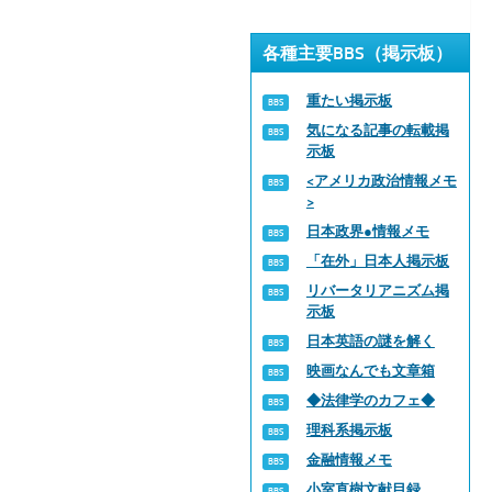
各種主要BBS（掲示板）
重たい掲示板
気になる記事の転載掲
示板
<アメリカ政治情報メモ
>
日本政界●情報メモ
「在外」日本人掲示板
リバータリアニズム掲
示板
日本英語の謎を解く
映画なんでも文章箱
◆法律学のカフェ◆
理科系掲示板
金融情報メモ
小室直樹文献目録