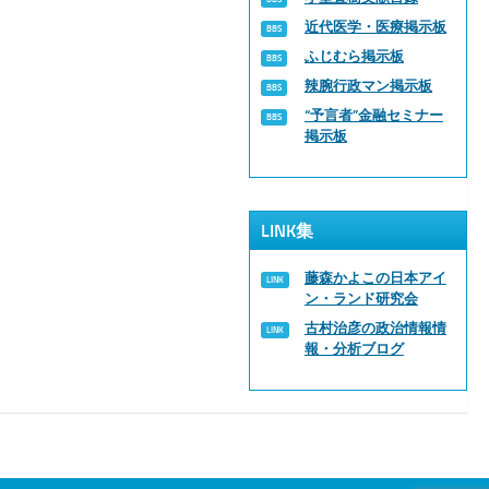
近代医学・医療掲示板
ふじむら掲示板
辣腕行政マン掲示板
“予言者”金融セミナー
掲示板
LINK集
藤森かよこの日本アイ
ン・ランド研究会
古村治彦の政治情報情
報・分析ブログ