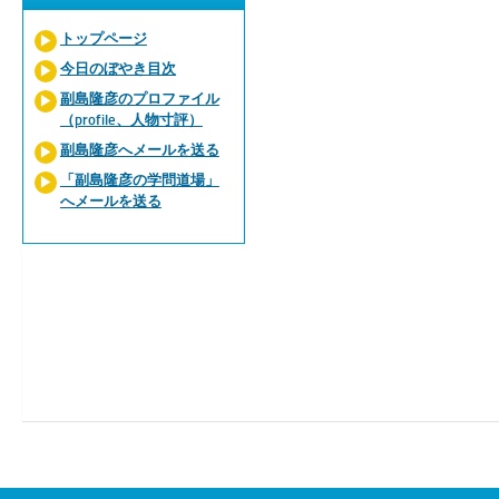
トップページ
今日のぼやき目次
副島隆彦のプロファイル
（profile、人物寸評）
副島隆彦へメールを送る
「副島隆彦の学問道場」
へメールを送る