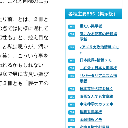
に、これと同様のにお
各種主要BBS（掲示板）
たり前、とは、２冊と
重たい掲示板
の点では同様に遅れて
気になる記事の転載掲
男性も」と、控え目な
示板
、と私は思うが。汚い
<アメリカ政治情報メモ
>
（笑）。こういう事を
日本政界●情報メモ
われるかもしれない
「在外」日本人掲示板
根底で男に古臭い媚び
リバータリアニズム掲
示板
て２冊とも「膣ケアの
日本英語の謎を解く
映画なんでも文章箱
◆法律学のカフェ◆
理科系掲示板
金融情報メモ
小室直樹文献目録