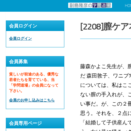
HO
コンテンツへスキップ
[2208]膣
会員ログイン
会員ログイン
会員募集
藤森かよこ先生が、膣
貧しいが前途のある、優秀な
だ 森田敦子、ワニ
若者たちを育てている、当
については、私はこ
「学問道場」の会員になって
下さい。
ない膣の手入れが、
会員のお申し込みはこちら
い事だ。が、この２
思う。それを、２点
「結婚して子供産ん
会員専用ページ