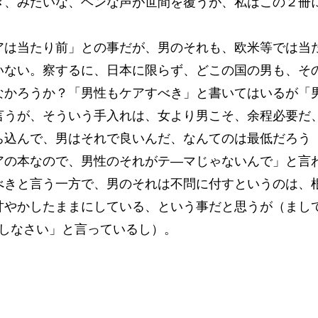
き、みたいな、ヘンな声が世間を覆うが、私はこの２冊
。
アは当たり前」との事だが、男のそれも、欧米等では当
いない。察するに、日本に限らず、どこの国の男も、そ
なかろうか？「男性もケアすべき」と書いてはいるが「
言うが、そういう手入れは、女より男こそ、余程必要だ
ち込んで、男はそれで良いんだ、なんてのは最低だろう
アの本なので、男性のそれがテ―マじゃないんで」と言
べきと言う一方で、男のそれは不問に付すというのは、
甘やかしたままにしている、という事だと思うが（まし
スしなさい」と言っているし）。