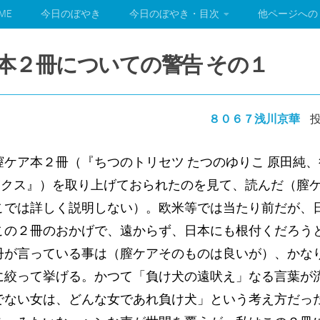
ME
今日のぼやき
今日のぼやき・目次
他ページへの
ケア本２冊についての警告 その１
８０６７浅川京華
投
ケア本２冊（『ちつのトリセツ たつのゆりこ 原田純
ブﾂクス』）を取り上げておられたのを見て、読んだ（膣
こでは詳しく説明しない）。欧米等では当たり前だが、
この２冊のおかげで、遠からず、日本にも根付くだろう
冊が言っている事は（膣ケアそのものは良いが）、かな
に絞って挙げる。かつて「負け犬の遠吠え」なる言葉が
でない女は、どんな女であれ負け犬」という考え方だっ