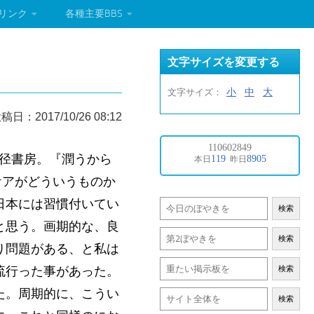
リンク
各種主要BBS
文字サイズを変更する
小
中
大
文字サイズ：
稿日：2017/10/26 08:12
、径書房。『潤うから
ケアがどういうものか
日本には習慣付いてい
検索
と思う。画期的な、良
検索
り問題がある、と私は
流行った事があった。
検索
た。周期的に、こうい
検索