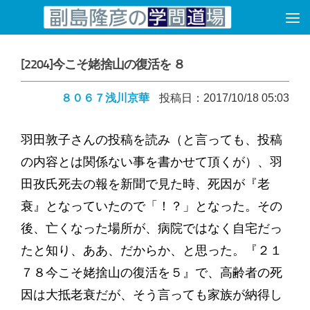
コンテンツへスキップ
[2204]今こそ姥捨山の復活を ８
８０６７浅川京華
投稿日：2017/10/18 05:03
羽田敦子さんの投稿を読み（と言っても、投稿
の内容とは関係ない事を書かせて頂くが）、羽
田孜氏死去の報を新聞で見た時、死因が『老
衰』となっていたので「！？」となった。その
後、亡くなった場所が、病院ではなく自宅だっ
たと知り、ああ、だからか、と思った。『２１
７８今こそ姥捨山の復活を５』で、高齢者の死
因は大抵老衰だが、そう言っても家族が納得し