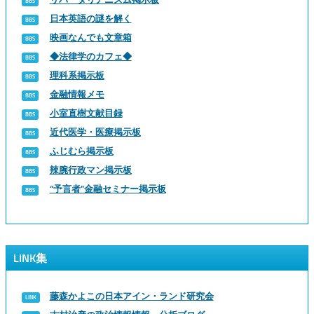
日本英語の謎を解く
映画なんでも文章箱
◆法律学のカフェ◆
理科系掲示板
金融情報メモ
小室直樹文献目録
近代医学・医療掲示板
ふじむら掲示板
辣腕行政マン掲示板
“予言者”金融セミナー掲示板
LINK集
藤森かよこの日本アイン・ランド研究会