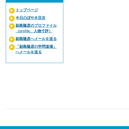
トップページ
今日のぼやき目次
副島隆彦のプロファイル
（profile、人物寸評）
副島隆彦へメールを送る
「副島隆彦の学問道場」
へメールを送る