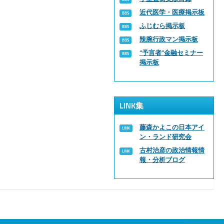
近代医学・医療掲示板
ふじむら掲示板
辣腕行政マン掲示板
“予言者”金融セミナー
掲示板
LINK集
藤森かよこの日本アイ
ン・ランド研究会
古村治彦の政治情報情
報・分析ブログ