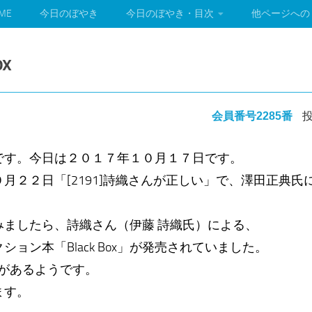
ME
今日のぼやき
今日のぼやき・目次
他ページへの
ox
会員番号2285番
投
です。今日は２０１７年１０月１７日です。
月２２日「[2191]詩織さんが正しい」で、澤田正典
みましたら、詩織さん（伊藤 詩織氏）による、
ョン本「Black Box」が発売されていました。
いがあるようです。
ます。