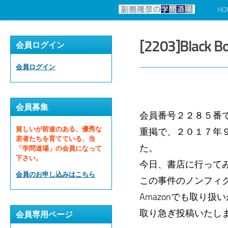
HO
コンテンツへスキップ
[2203]Black B
会員ログイン
会員ログイン
会員募集
会員番号２２８５番
貧しいが前途のある、優秀な
重掲で、２０１７年９
若者たちを育てている、当
た。
「学問道場」の会員になって
下さい。
今日、書店に行って
会員のお申し込みはこちら
この事件のノンフィクシ
Amazonでも取り扱
取り急ぎ投稿いたし
会員専用ページ