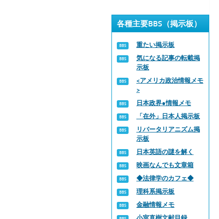
各種主要BBS（掲示板）
重たい掲示板
気になる記事の転載掲
示板
<アメリカ政治情報メモ
>
日本政界●情報メモ
「在外」日本人掲示板
リバータリアニズム掲
示板
日本英語の謎を解く
映画なんでも文章箱
◆法律学のカフェ◆
理科系掲示板
金融情報メモ
小室直樹文献目録