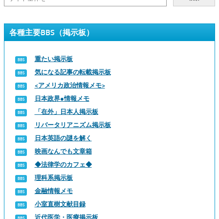
各種主要BBS（掲示板）
重たい掲示板
気になる記事の転載掲示板
<アメリカ政治情報メモ>
日本政界●情報メモ
「在外」日本人掲示板
リバータリアニズム掲示板
日本英語の謎を解く
映画なんでも文章箱
◆法律学のカフェ◆
理科系掲示板
金融情報メモ
小室直樹文献目録
近代医学・医療掲示板