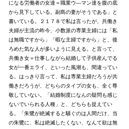
になる労働者の女達＝職業ウ―マン達を腹の底
から見下している。副島の妻がそうである」と
書いている。２１７８で私は言ったが、共働き
夫婦が主流の昨今、小数派の専業主婦には「私
は無職ですから」「暇な主婦ですから」と、後
ろめた気な人が多いように見える。と言って、
共働き女＝仕事しながら結婚して子供産んでる
女が一番エライ、といった風潮も、間違ってい
る。はっきり言って、私は専業主婦だろうが共
働きだろうが、どちらのタイプの女も、全く尊
敬していない。「結婚制度になんの疑問も感じ
ないでいられる人種」と、どちらも捉えてい
る。「朱鷺が絶滅すると騒ぐのは人間だけ、当
の朱鷺に、私は絶滅したくない、なんて欲は無