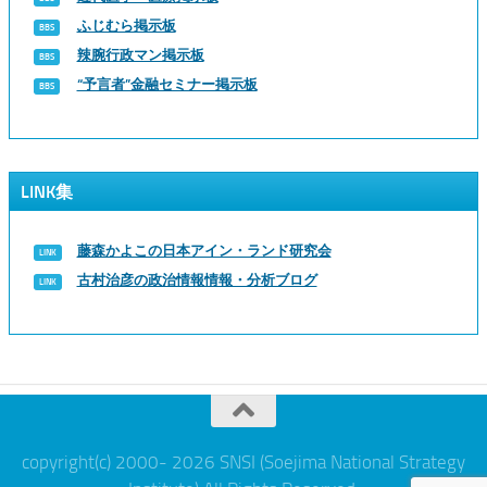
ふじむら掲示板
辣腕行政マン掲示板
“予言者”金融セミナー掲示板
LINK集
藤森かよこの日本アイン・ランド研究会
古村治彦の政治情報情報・分析ブログ
copyright(c) 2000- 2026 SNSI (Soejima National Strategy