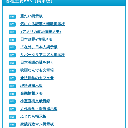
各種主要BBS（掲示板）
重たい掲示板
気になる記事の転載掲示板
<アメリカ政治情報メモ>
日本政界●情報メモ
「在外」日本人掲示板
リバータリアニズム掲示板
日本英語の謎を解く
映画なんでも文章箱
◆法律学のカフェ◆
理科系掲示板
金融情報メモ
小室直樹文献目録
近代医学・医療掲示板
ふじむら掲示板
辣腕行政マン掲示板