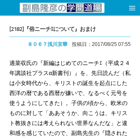
コンテンツへスキップ
[2182]『俗ニーチｴについて』おまけ
８０６７浅川京華
投稿日：2017/08/25 07:55
適菜収氏の『新編はじめてのニーチｴ（平成２４
年講談社プラスα新書刊）』を、先日読んだ（私
は小女時代から、キリストの誕生を起点にした
西洋の暦である西暦が嫌いで、なるべく元号を
使うようにしてきた）。子供の頃から、欧米の
ものに対して「ああそうか、向こうは、キリス
ト教抜きには考えられない世界なんだな」と違
和感を感じていたので、副島先生の『隠された