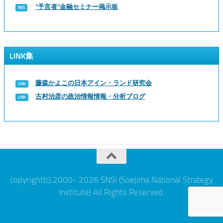
“予言者”金融セミナー掲示板
LINK集
藤森かよこの日本アイン・ランド研究会
古村治彦の政治情報情報・分析ブログ
copyright(c) 2000- 2026 SNSI (Soejima National Strategy
Institute) All Rights Reserved.