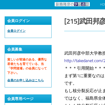
HO
コンテンツへスキップ
[215]武田
会員ログイン
会員ログイン
会員募集
武田邦彦中部大学教授
貧しいが前途のある、優秀な
http://takedanet.com
若者たちを育てている、当
＊＊＊引用開始＊＊
「学問道場」の会員になって
下さい。
まず第1に重要なの
会員のお申し込みはこちら
です。
もし核分裂反応が止ま
ではなく、福島県全
会員専用ページ