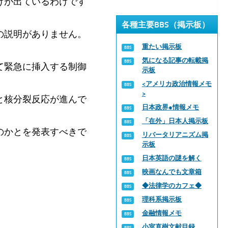
けが出ているわけです
各種主要BBS（掲示板）
の説明がありません。
重たい掲示板
気になる記事の転載掲
て緊急に挿入する制御
示板
<アメリカ政治情報メモ
>
と核分裂反応が進んで
日本政界●情報メモ
「在外」日本人掲示板
のかとを発表すべきで
リバータリアニズム掲
示板
日本英語の謎を解く
映画なんでも文章箱
◆法律学のカフェ◆
理科系掲示板
金融情報メモ
小室直樹文献目録