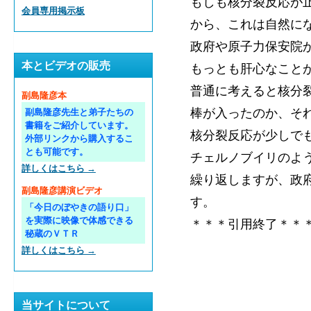
もしも核分裂反応が
会員専用掲示板
から、これは自然に
政府や原子力保安院
本とビデオの販売
もっとも肝心なこと
普通に考えると核分
副島隆彦本
棒が入ったのか、そ
副島隆彦先生と弟子たちの
書籍をご紹介しています。
核分裂反応が少しで
外部リンクから購入するこ
とも可能です。
チェルノブイリのよ
詳しくはこちら →
繰り返しますが、政
副島隆彦講演ビデオ
す。
「今日のぼやきの語り口」
を実際に映像で体感できる
＊＊＊引用終了＊＊
秘蔵のＶＴＲ
詳しくはこちら →
当サイトについて