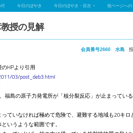
ME
今日のぼやき
今日のぼやき・目次
他ページへの
邦彦教授の見解
会員番号2660 水島
投
のHPより引用
/2011/03/post_deb3.html
＊
は、福島の原子力発電所が「核分裂反応」が止まってい
っていなければ極めて危険で、避難する地域も20キロ
体というような範囲です。