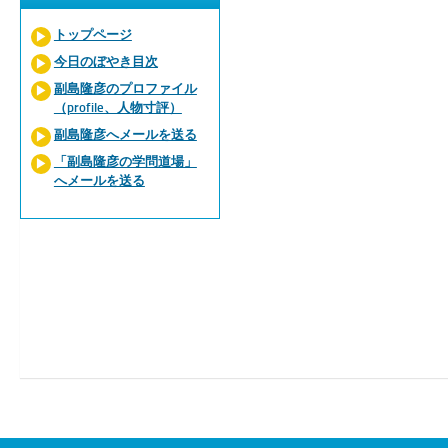
トップページ
今日のぼやき目次
副島隆彦のプロファイル
（profile、人物寸評）
副島隆彦へメールを送る
「副島隆彦の学問道場」
へメールを送る