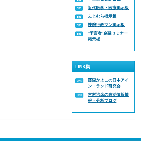
近代医学・医療掲示板
ふじむら掲示板
辣腕行政マン掲示板
“予言者”金融セミナー
掲示板
LINK集
藤森かよこの日本アイ
ン・ランド研究会
古村治彦の政治情報情
報・分析ブログ