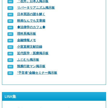
「在外」日本人掲示板
リバータリアニズム掲示板
日本英語の謎を解く
映画なんでも文章箱
◆法律学のカフェ◆
理科系掲示板
金融情報メモ
小室直樹文献目録
近代医学・医療掲示板
ふじむら掲示板
辣腕行政マン掲示板
“予言者”金融セミナー掲示板
LINK集