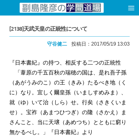
コンテンツへスキップ
[2138]天武天皇の正統性について
守谷健二
投稿日：2017/05/19 13:03
『日本書紀』の持つ、相反する二つの正統性
「葦原の千五百秋の瑞穂の国は、是れ吾子孫
（あがうみのこ）の王（きみ）たるべき地（く
に）なり。宜しく爾皇孫（いましすめみま）、
就（ゆ）いて治（しら）せ。行矣（さきくいま
せ）。宝祚（あまつひつぎ）の隆（さかえ）ま
さんこと、当に天壌（あめつち）とともに窮り
無かるべし。」『日本書紀』より