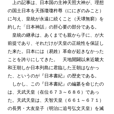
上の記事は、日本国の主神天照大神が、理想
の国土日本を天孫瓊瓊杵尊（ににぎのみこと）
に与え、皇統が永遠に続くこと（天壌無窮）を
約した「日本神話」の肝心要の部分である。
皇統の継承は、あくまでも親から子に、が大
前提であり、それだけが天皇の正統性を保証し
た来た。日本には（易姓）革命が起きなかった
ことを誇りにしてきた。 天地開闢以来近畿大
和王朝しか日本列島に君臨した王朝はなかっ
た、というのが『日本書紀』の歴史である。
しかし、この『日本書紀』の編纂を命じたの
は、天武天皇（在位６７３～６８６）であっ
た。天武天皇は、天智天皇（６６１～６７１）
の長男・大友皇子（明治に追号弘文天皇）を滅