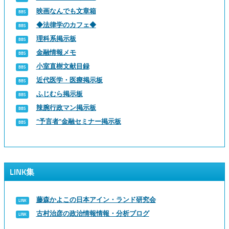
映画なんでも文章箱
◆法律学のカフェ◆
理科系掲示板
金融情報メモ
小室直樹文献目録
近代医学・医療掲示板
ふじむら掲示板
辣腕行政マン掲示板
“予言者”金融セミナー掲示板
LINK集
藤森かよこの日本アイン・ランド研究会
古村治彦の政治情報情報・分析ブログ