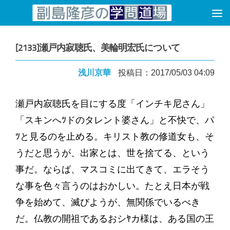
コンテンツへスキップ
[2133]瀬戸内寂聴氏、美輪明宏氏について
浅川京華
投稿日：2017/05/03 04:09
瀬戸内寂聴氏を目にする度「インチキ尼さん」
「スキンへﾂドのタレント婆さん」と不快で、パ
ﾂと見るのを止める。キリスト教の修道女も、そ
うだと思うが、出家とは、世を捨てる、という
事だ。ならば、マスコミに出てきて、エラそう
な事を色々言うのはおかしい。たとえ日本が戦
争を始めて、滅びようが、無関係でいるべき
だ。仏教の開祖であるおシﾔカ様は、ある国の王