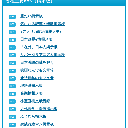
各種主要BBS（掲示板）
重たい掲示板
気になる記事の転載掲示板
<アメリカ政治情報メモ>
日本政界●情報メモ
「在外」日本人掲示板
リバータリアニズム掲示板
日本英語の謎を解く
映画なんでも文章箱
◆法律学のカフェ◆
理科系掲示板
金融情報メモ
小室直樹文献目録
近代医学・医療掲示板
ふじむら掲示板
辣腕行政マン掲示板