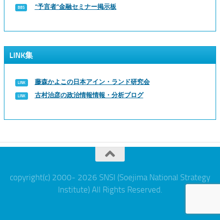
“予言者”金融セミナー掲示板
LINK集
藤森かよこの日本アイン・ランド研究会
古村治彦の政治情報情報・分析ブログ
copyright(c) 2000- 2026 SNSI (Soejima National Strategy
Institute) All Rights Reserved.