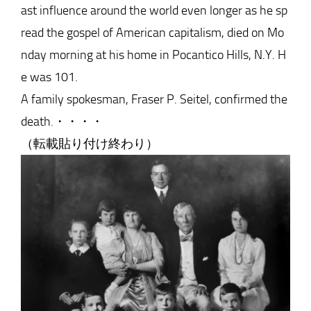
ast influence around the world even longer as he sp
read the gospel of American capitalism, died on Mo
nday morning at his home in Pocantico Hills, N.Y. H
e was 101.
A family spokesman, Fraser P. Seitel, confirmed the
death.・・・・
（転載貼り付け終わり）