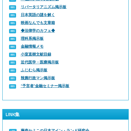
リバータリアニズム掲示板
日本英語の謎を解く
映画なんでも文章箱
◆法律学のカフェ◆
理科系掲示板
金融情報メモ
小室直樹文献目録
近代医学・医療掲示板
ふじむら掲示板
辣腕行政マン掲示板
“予言者”金融セミナー掲示板
LINK集
藤森かよこの日本アイン・ランド研究会