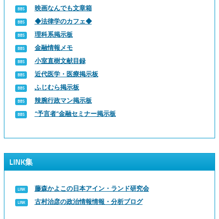
映画なんでも文章箱
◆法律学のカフェ◆
理科系掲示板
金融情報メモ
小室直樹文献目録
近代医学・医療掲示板
ふじむら掲示板
辣腕行政マン掲示板
“予言者”金融セミナー掲示板
LINK集
藤森かよこの日本アイン・ランド研究会
古村治彦の政治情報情報・分析ブログ