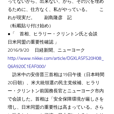
ってないから、出来ない、から、その穴を埋め
るために、仕方なく、私がやっている。 こ
れが現実だ。 副島隆彦 記
（転載貼り付け始め）
●「 首相、ヒラリー・クリントン氏と会談
日米同盟の重要性確認 」
2016/9/20 日経新聞、ニューヨーク
http://www.nikkei.com/article/DGXLASFS20H08_
Q6A920C1EAF000/
訪米中の安倍晋三首相は19日午後（日本時間
20日朝）、米大統領選の民主党候補、ヒラリ
ー・クリントン前国務長官とニューヨーク市内
で会談した。首相は「安全保障環境が厳しさを
増し、日米同盟の重要性は高まっている。さら