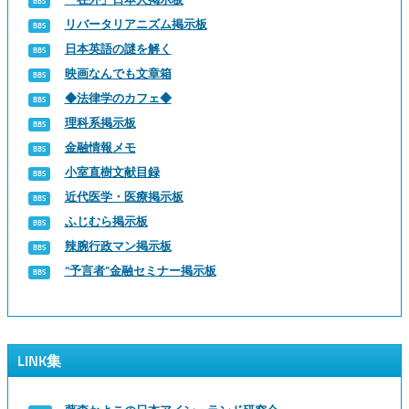
リバータリアニズム掲示板
日本英語の謎を解く
映画なんでも文章箱
◆法律学のカフェ◆
理科系掲示板
金融情報メモ
小室直樹文献目録
近代医学・医療掲示板
ふじむら掲示板
辣腕行政マン掲示板
“予言者”金融セミナー掲示板
LINK集