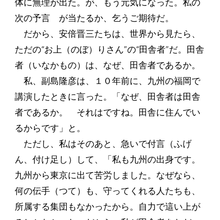
体に無理が出た。が、もう元気になった。私の
次の予言 が当たるか、乞うご期待だ。
だから、安倍晋三たちは、世界から見たら、
ただの“お上（のぼ）りさん”の“田舎者”だ。田舎
者（いなかもの）は、なぜ、田舎者であるか。
私、副島隆彦は、１０年前に、九州の福岡で
講演したときに言った。「なぜ、田舎者は田舎
者であるか。 それはですね。田舎に住んでい
るからです」と。
ただし、私はそのあと、急いで付言（ふげ
ん、付け足し）して、「私も九州の出身です。
九州から東京に出て苦労しました。なぜなら、
何の伝手（つて）も、守ってくれる人たちも、
所属する集団もなかったから。自力で這い上が