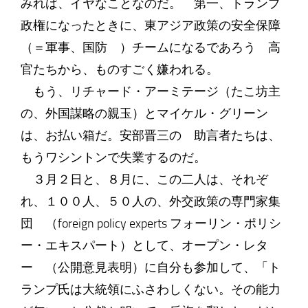
みれば、イヤなことなのだ。 第一、トランプ
政権になったときに、東アジア政策の安全保障
（＝軍事、国防 ）チームになるであろう 高
官たちから、ものすごく嫌われる。
もう、リチャード・アーミテージ（たこ坊主
の、外国謀略の親玉）とマイケル・グリーン
は、お払い箱だ。安部晋三の 助言者たちは、
もうワシントンで失業するのだ。
３月２日と、８月に、この二人は、それぞ
れ、１００人、５０人の、外交政策の専門家集
団 （foreign policy experts フォーリン・ポリシ
ー・エキスパート）として、オープン・レタ
ー （公開意見表明）に自分も参加して、「ト
ランプ氏は大統領にふさわしくない。その能力