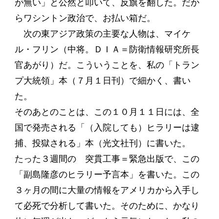
が無い」と公然と叩いて、反旗を翻した。だか
らワシントン政治で、お払い箱だ。
次の東アジア政策の主要な人物は、マイケ
ル・フリン（中将。ＤＩＡ＝防衛情報研究所長
官あがり）だ。こういうことを、私の「トラン
プ大統領」本（７月１日刊）で細かく、書い
た。
そのあとのことは、この１０月１１日には、全
国で発売される「（入院しても）ヒラリーは逮
捕、投獄される」本（光文社刊）に書いた。
たった３週間の 突貫工事＝緊急出版で、この
「副島隆彦のヒラリー予言本」を書いた。この
３ヶ月の間に大量の情報をアメリカから入手し
て必死で分析して書いた。そのために、かなり