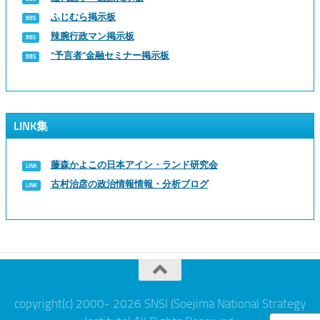
ふじむら掲示板
辣腕行政マン掲示板
“予言者”金融セミナー掲示板
LINK集
藤森かよこの日本アイン・ランド研究会
古村治彦の政治情報情報・分析ブログ
copyright(c) 2000- 2026 SNSI (Soejima National Strategy