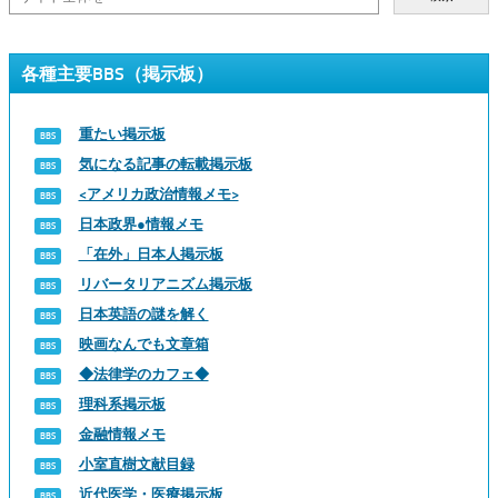
各種主要BBS（掲示板）
重たい掲示板
気になる記事の転載掲示板
<アメリカ政治情報メモ>
日本政界●情報メモ
「在外」日本人掲示板
リバータリアニズム掲示板
日本英語の謎を解く
映画なんでも文章箱
◆法律学のカフェ◆
理科系掲示板
金融情報メモ
小室直樹文献目録
近代医学・医療掲示板