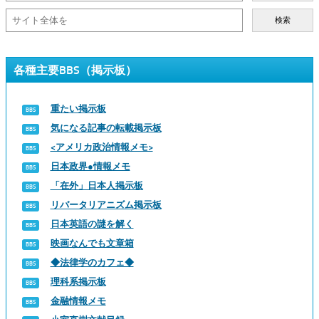
検索
各種主要BBS（掲示板）
重たい掲示板
気になる記事の転載掲示板
<アメリカ政治情報メモ>
日本政界●情報メモ
「在外」日本人掲示板
リバータリアニズム掲示板
日本英語の謎を解く
映画なんでも文章箱
◆法律学のカフェ◆
理科系掲示板
金融情報メモ