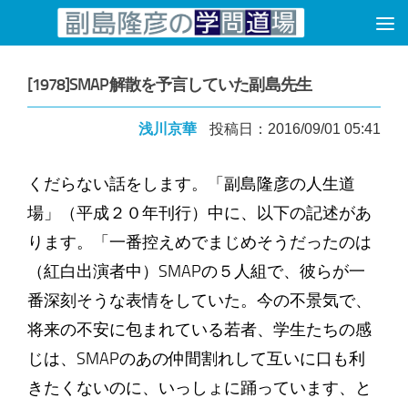
コンテンツへスキップ
[1978]SMAP解散を予言していた副島先生
浅川京華
投稿日：2016/09/01 05:41
くだらない話をします。「副島隆彦の人生道
場」（平成２０年刊行）中に、以下の記述があ
ります。「一番控えめでまじめそうだったのは
（紅白出演者中）SMAPの５人組で、彼らが一
番深刻そうな表情をしていた。今の不景気で、
将来の不安に包まれている若者、学生たちの感
じは、SMAPのあの仲間割れして互いに口も利
きたくないのに、いっしょに踊っています、と