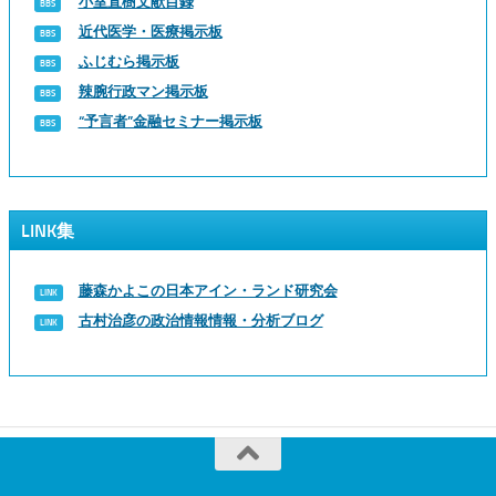
小室直樹文献目録
近代医学・医療掲示板
ふじむら掲示板
辣腕行政マン掲示板
“予言者”金融セミナー掲示板
LINK集
藤森かよこの日本アイン・ランド研究会
古村治彦の政治情報情報・分析ブログ