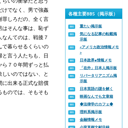
くらいの衝撃だと思う
だけでなく、男で強姦
各種主要BBS（掲示板）
謝罪しろだの、全く言
重たい掲示板
男はそんな事は、恥ず
気になる記事の転載掲
人なんてのは、戦後７
示板
んで暮らせるくらいの
<アメリカ政治情報メモ
>
婦と言う人たちも、日
日本政界●情報メモ
から７０年間ずっと払
「在外」日本人掲示板
欲しいのではない、と
リバータリアニズム掲
示板
間に出来る正式な賠償
日本英語の謎を解く
るものでは、そもそも
映画なんでも文章箱
◆法律学のカフェ◆
理科系掲示板
金融情報メモ
小室直樹文献目録