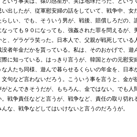
、という事実は、猿の惑星が、実は地球だった、という
思い出したが、従軍慰安婦の話をしていて、戦争中、女
たらしい、でも、そういう男が、戦後、賠償しろだの、
になっても９０になっても、強姦された罪を問えるが、
かと、ゲラゲラ笑った。日本人で、父親が戦死している
戦没者年金だかを貰っている。私は、そのおかげで、遊
実際に知っている。はっきり言うが、韓国とかの元慰安
うな人たち同様、遊んで暮らせるくらいの年金を、日本
、文句など言わないだろう。こういう事を言うと、金が
声がとんできそうだが、もちろん、金ではない。でも人
い。戦争責任などと言うが、戦争など、責任の取り切れ
みんな、戦争などしてはいけないと言うのだろうが。