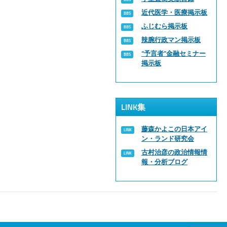
近代医学・医療掲示板
ふじむら掲示板
辣腕行政マン掲示板
“予言者”金融セミナー
掲示板
LINK集
藤森かよこの日本アイ
ン・ランド研究会
古村治彦の政治情報情
報・分析ブログ