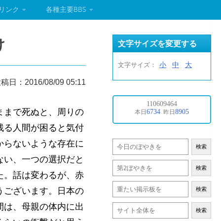
リンク
各種主要BBS
け
文字サイズを変更する
小
中
大
文字サイズ：
稿日：2016/08/09 05:11
ままで死ぬと、周りの
残る人間が困ると気付
からないような存在に
検索
ない、一つの選択だと
検索
た。話は変わるが、赤
うございます。日本の
検索
間は、母親の体内に出
検索