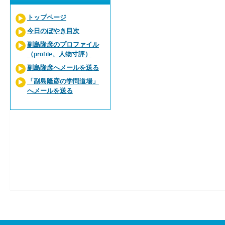
トップページ
今日のぼやき目次
副島隆彦のプロファイル
（profile、人物寸評）
副島隆彦へメールを送る
「副島隆彦の学問道場」
へメールを送る