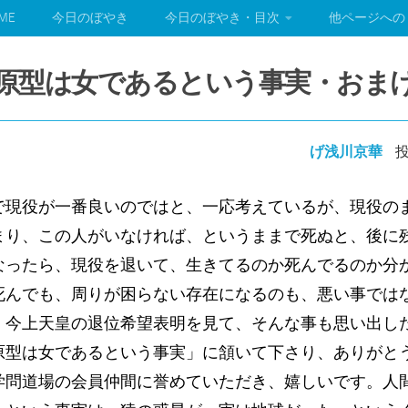
ME
今日のぼやき
今日のぼやき・目次
他ページへの
人間の原型は女であるという事実・おま
げ浅川京華
投
で現役が一番良いのではと、一応考えているが、現役の
まり、この人がいなければ、というままで死ぬと、後に
なったら、現役を退いて、生きてるのか死んでるのか分
死んでも、周りが困らない存在になるのも、悪い事では
、今上天皇の退位希望表明を見て、そんな事も思い出し
原型は女であるという事実」に頷いて下さり、ありがと
学問道場の会員仲間に誉めていただき、嬉しいです。人