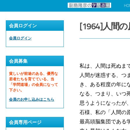
HO
コンテンツへスキップ
[1964]
会員ログイン
会員ログイン
会員募集
私は、人間は死ぬま
貧しいが前途のある、優秀な
人間が迷惑する、つ
若者たちを育てている、当
き、ある程度の年に
「学問道場」の会員になって
下さい。
なる、つまり、いつ
会員のお申し込みはこちら
思うようになったが
石様、私の「人間の
最高頭脳集団である
会員専用ページ