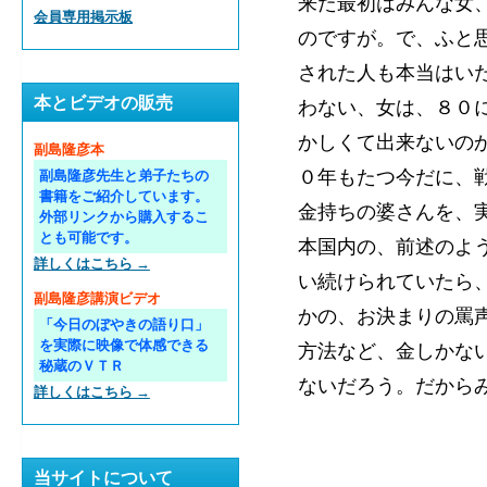
来た最初はみんな女
会員専用掲示板
のですが。で、ふと
された人も本当はい
本とビデオの販売
わない、女は、８０
かしくて出来ないの
副島隆彦本
０年もたつ今だに、
副島隆彦先生と弟子たちの
書籍をご紹介しています。
金持ちの婆さんを、
外部リンクから購入するこ
とも可能です。
本国内の、前述のよ
詳しくはこちら →
い続けられていたら
副島隆彦講演ビデオ
かの、お決まりの罵
「今日のぼやきの語り口」
を実際に映像で体感できる
方法など、金しかな
秘蔵のＶＴＲ
ないだろう。だから
詳しくはこちら →
当サイトについて