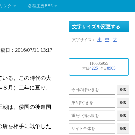
リンク
各種主要BBS
文字サイズを変更する
小
中
大
文字サイズ：
稿日：2016/07/11 13:17
ている。この時代の大
年８月）二年に亘り、
検索
検索
王朝は、倭国の後進国
検索
の唐を相手に戦争した
検索