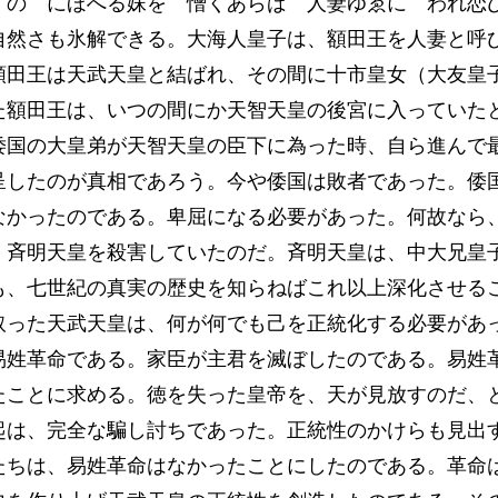
 にほへる妹を 憎くあらば 人妻ゆゑに われ恋
然さも氷解できる。大海人皇子は、額田王を人妻と呼
額田王は天武天皇と結ばれ、その間に十市皇女（大友皇
た額田王は、いつの間にか天智天皇の後宮に入っていた
国の大皇弟が天智天皇の臣下に為った時、自ら進んで
呈したのが真相であろう。今や倭国は敗者であった。倭
なかったのである。卑屈になる必要があった。何故なら
・斉明天皇を殺害していたのだ。斉明天皇は、中大兄皇
、七世紀の真実の歴史を知らねばこれ以上深化させる
取った天武天皇は、何が何でも己を正統化する必要があ
易姓革命である。家臣が主君を滅ぼしたのである。易姓
たことに求める。徳を失った皇帝を、天が見放すのだ、
は、完全な騙し討ちであった。正統性のかけらも見出
ちは、易姓革命はなかったことにしたのである。革命