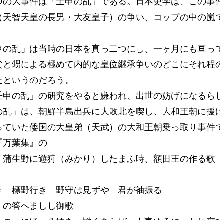
の大事件は「壬申の乱」である。日本史学は、この事
（天智天皇の長男・大友皇子）の争い、コップの中の嵐
。
の乱」は当時の日本を真っ二つにし、一ヶ月にも亘っ
父と甥による極めて内的な皇位継承争いのどこにそれ程
たというのだろう。
申の乱」の研究をやると嫌われ、出世の妨げになるら
乱」は、朝鮮半島出兵に大敗北を喫し、大和王朝に援
っていた倭国の大皇弟（天武）の大和王朝乗っ取り事件
万葉集』の
生野に遊狩（みかり）したまふ時、額田王の作る歌
 標野行き 野守は見ずや 君が袖振る
答へましし御歌