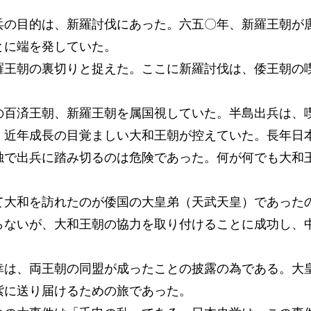
の目的は、新羅討伐にあった。六五〇年、新羅王朝が
とに端を発していた。
王朝の裏切りと捉えた。ここに新羅討伐は、倭王朝の
百済王朝、新羅王朝を属国視していた。半島出兵は、
、近年成長の目覚ましい大和王朝が控えていた。長年日
独で出兵に踏み切るのは危険であった。何が何でも大和
大和を訪れたのが倭国の大皇弟（天武天皇）であった
らないが、大和王朝の協力を取り付けることに成功し、
は、両王朝の同盟が成ったことの披露の為である。大
紫に送り届けるための旅であった。