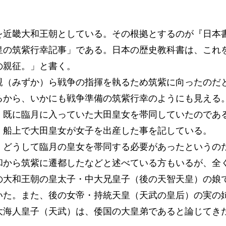
近畿大和王朝としている。その根拠とするのが『日本
皇の筑紫行幸記事」である。日本の歴史教科書は、これ
の親征。」と書く。
（みずか）ら戦争の指揮を執るため筑紫に向ったのだ
るから、いかにも戦争準備の筑紫行幸のようにも見える
既に臨月に入っていた大田皇女を帯同していたのであ
、船上で大田皇女が女子を出産した事を記している。
どうして臨月の皇女を帯同する必要があったというの
和から筑紫に遷都したなどと述べている方もいるが、全
大和王朝の皇太子・中大兄皇子（後の天智天皇）の娘
いた。また、後の女帝・持統天皇（天武の皇后）の実の
海人皇子（天武）は、倭国の大皇弟であると論じてき