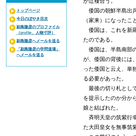
が辻褄合う。
倭国の朝鮮半島出兵
トップページ
今日のぼやき目次
（家来）になったこ
副島隆彦のプロファイル
倭国は、これを新羅
（profile、人物寸評）
たのである。
副島隆彦へメールを送る
倭国は、半島南部の
「副島隆彦の学問道場」
へメールを送る
が、倭国の背後には
った倭国と云え、単
る必要があった。
最後の切り札として
を提示したのか分か
娘と結ばれた。
斉明天皇の筑紫行幸
た大田皇女を無事筑