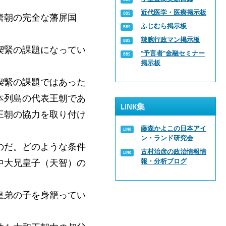
近代医学・医療掲示板
唐朝の完全な藩屏国
ふじむら掲示板
辣腕行政マン掲示板
喫緊の課題になってい
“予言者”金融セミナー
掲示板
喫緊の課題ではあった
本列島の代表王朝であ
LINK集
王朝の協力を取り付け
藤森かよこの日本アイ
ン・ランド研究会
のだ。どのような条件
古村治彦の政治情報情
中大兄皇子（天智）の
報・分析ブログ
皇弟の子を身籠ってい