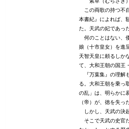
紫草（むらさき）の
この両歌の持つ不自
本書紀』によれば、
た。天武の妃であっ
何のことはない、倭
娘（十市皇女）を進
天智天皇に頼るしか
て、大和王朝の国王
『万葉集』の理解も
る。大和王朝を乗っ
の乱」は、明らかに
（帝）が、徳を失っ
しかし、天武の決起
そこで天武の史官た