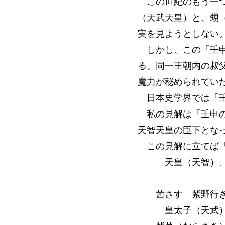
この世紀のもう一つ
（天武天皇）と、甥
実を見ようとしない
しかし、この「壬申
る。同一王朝内の叔
魔力が秘められてい
日本史学界では「壬
私の見解は「壬申の
天智天皇の臣下とな
この見解に立てば『
天皇（天智）、蒲
茜さす 紫野行き
皇太子（天武）の