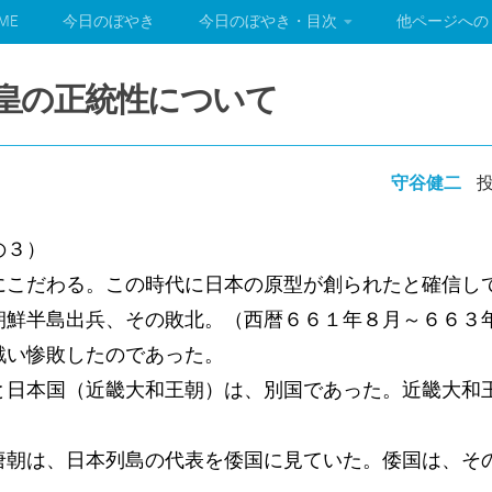
ME
今日のぼやき
今日のぼやき・目次
他ページへの
武天皇の正統性について
守谷健二
投
の３）
こだわる。この時代に日本の原型が創られたと確信し
朝鮮半島出兵、その敗北。（西暦６６１年８月～６６３
戦い惨敗したのであった。
日本国（近畿大和王朝）は、別国であった。近畿大和
。
朝は、日本列島の代表を倭国に見ていた。倭国は、そ