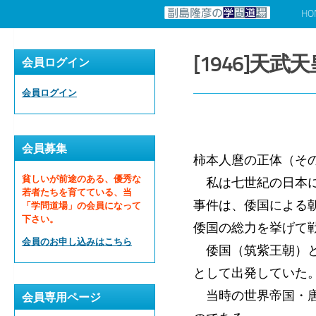
HO
コンテンツへスキップ
[1946]天
会員ログイン
会員ログイン
会員募集
柿本人麿の正体（そ
貧しいが前途のある、優秀な
私は七世紀の日本に
若者たちを育てている、当
事件は、倭国による
「学問道場」の会員になって
下さい。
倭国の総力を挙げて
会員のお申し込みはこちら
倭国（筑紫王朝）と
として出発していた
当時の世界帝国・唐
会員専用ページ