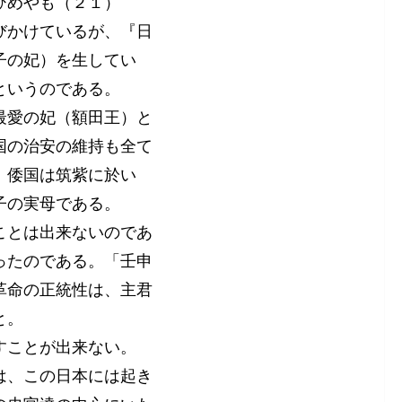
ひめやも（２１）
びかけているが、『日
子の妃）を生してい
というのである。
最愛の妃（額田王）と
国の治安の維持も全て
、倭国は筑紫に於い
子の実母である。
ことは出来ないのであ
ったのである。「壬申
革命の正統性は、主君
と。
すことが出来ない。
は、この日本には起き