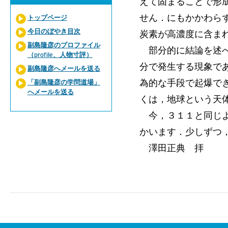
えて固まることで形
せん．にもかかわら
トップページ
今日のぼやき目次
炭素が高濃度に含ま
副島隆彦のプロファイル
部分的に結論を述べ
（profile、人物寸評）
分で発生する現象で
副島隆彦へメールを送る
為的な手段で起爆で
「副島隆彦の学問道場」
へメールを送る
くは，地球という天
今，３１１と同じよ
かいます．少しずつ
澤田正典 拝