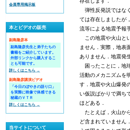
存在します．
会員専用掲示板
弾性反発説ではなく
ては存在しましたが
本とビデオの販売
流等による地震予報
この地震や火山とい
副島隆彦本
ません．実際，地表
副島隆彦先生と弟子たちの
書籍をご紹介しています。
ありません．地震発
外部リンクから購入するこ
とも可能です。
困ったことに，地球
詳しくはこちら →
活動のメカニズムを
副島隆彦講演ビデオ
す．地震や火山爆発
「今日のぼやきの語り口」
を実際に映像で体感できる
い仮説ばかりで満ち
秘蔵のＶＴＲ
ほどある．
詳しくはこちら →
たとえば，火山から
ど含まれていません
当サイトについて