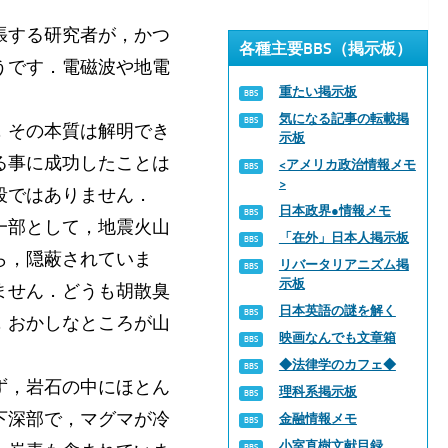
張する研究者が，かつ
各種主要BBS（掲示板）
うです．電磁波や地電
重たい掲示板
気になる記事の転載掲
，その本質は解明でき
示板
る事に成功したことは
<アメリカ政治情報メモ
>
段ではありません．
日本政界●情報メモ
一部として，地震火山
「在外」日本人掲示板
ら，隠蔽されていま
リバータリアニズム掲
示板
ません．どうも胡散臭
日本英語の謎を解く
，おかしなところが山
映画なんでも文章箱
◆法律学のカフェ◆
ず，岩石の中にほとん
理科系掲示板
下深部で，マグマが冷
金融情報メモ
小室直樹文献目録