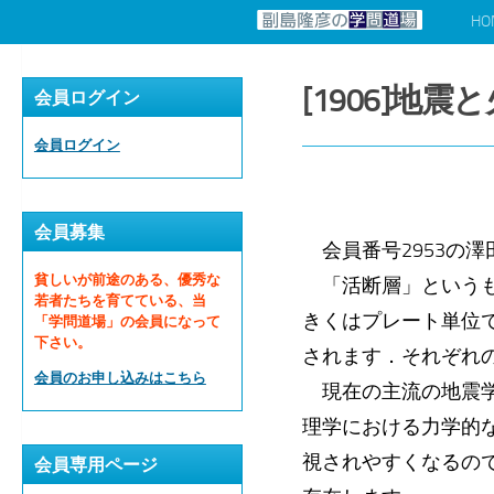
HO
コンテンツへスキップ
[1906]地
会員ログイン
会員ログイン
会員募集
会員番号2953の澤
貧しいが前途のある、優秀な
「活断層」というも
若者たちを育てている、当
きくはプレート単位
「学問道場」の会員になって
下さい。
されます．それぞれ
会員のお申し込みはこちら
現在の主流の地震学
理学における力学的
視されやすくなるの
会員専用ページ