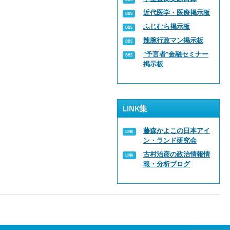
近代医学・医療掲示板
ふじむら掲示板
辣腕行政マン掲示板
“予言者”金融セミナー
掲示板
LINK集
藤森かよこの日本アイ
ン・ランド研究会
古村治彦の政治情報情
報・分析ブログ