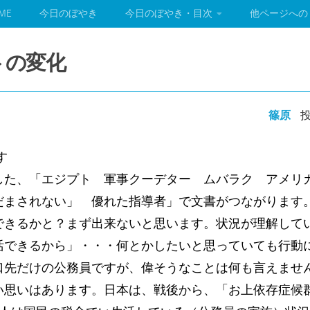
ME
今日のぼやき
今日のぼやき・目次
他ページへの
プトの変化
篠原
投
す
した、「エジプト 軍事クーデター ムバラク アメリ
だまされない」 優れた指導者」で文書がつながります
できるかと？まず出来ないと思います。状況が理解して
活できるから」・・・何とかしたいと思っていても行動
口先だけの公務員ですが、偉そうなことは何も言えませ
い思いはあります。日本は、戦後から、「お上依存症候