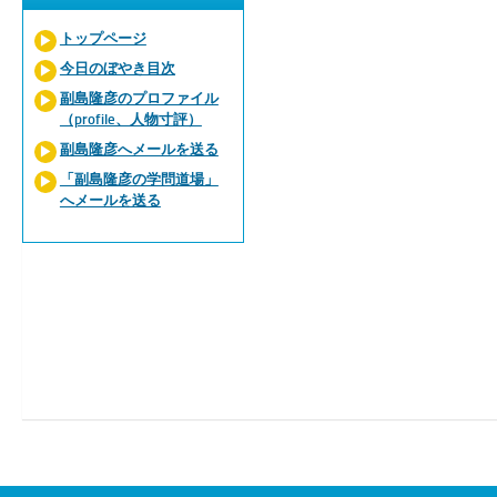
トップページ
今日のぼやき目次
副島隆彦のプロファイル
（profile、人物寸評）
副島隆彦へメールを送る
「副島隆彦の学問道場」
へメールを送る