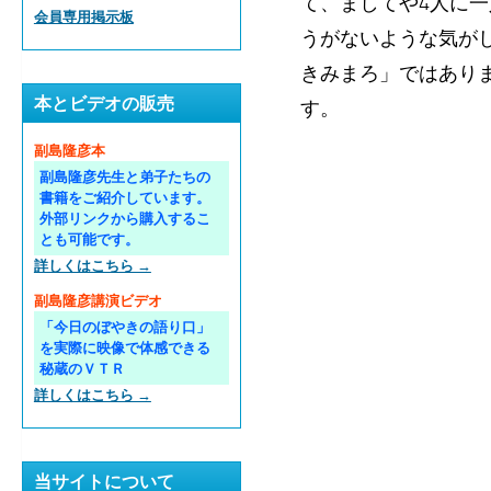
て、ましてや4人に
会員専用掲示板
うがないような気が
きみまろ」ではあり
本とビデオの販売
す。
副島隆彦本
副島隆彦先生と弟子たちの
書籍をご紹介しています。
外部リンクから購入するこ
とも可能です。
詳しくはこちら →
副島隆彦講演ビデオ
「今日のぼやきの語り口」
を実際に映像で体感できる
秘蔵のＶＴＲ
詳しくはこちら →
当サイトについて