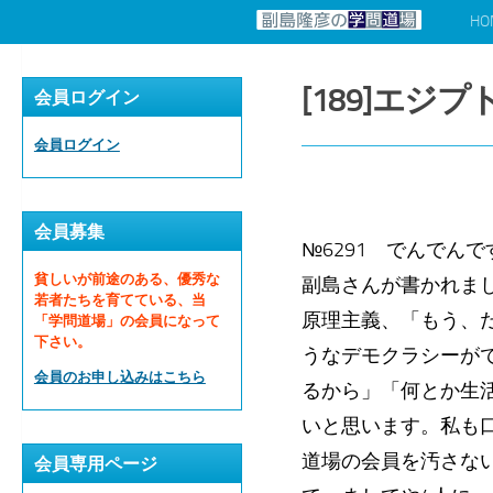
HO
コンテンツへスキップ
[189]エジ
会員ログイン
会員ログイン
会員募集
№6291 でんでんで
貧しいが前途のある、優秀な
副島さんが書かれま
若者たちを育てている、当
原理主義、「もう、
「学問道場」の会員になって
下さい。
うなデモクラシーが
会員のお申し込みはこちら
るから」「何とか生
いと思います。私も
道場の会員を汚さな
会員専用ページ