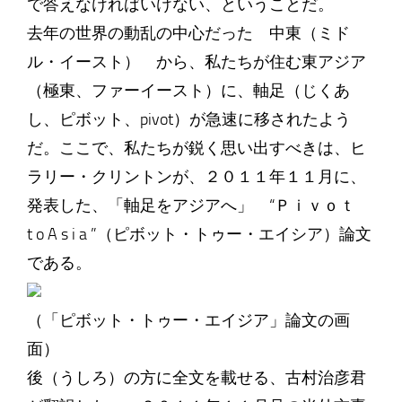
で答えなければいけない、ということだ。
去年の世界の動乱の中心だった 中東（ミド
ル・イースト） から、私たちが住む東アジア
（極東、ファーイースト）に、軸足（じくあ
し、ピボット、pivot）が急速に移されたよう
だ。ここで、私たちが鋭く思い出すべきは、ヒ
ラリー・クリントンが、２０１１年１１月に、
発表した、「軸足をアジアへ」 “Ｐｉｖｏｔ
t o A s i a ”（ピボット・トゥー・エイシア）論文
である。
（「ピボット・トゥー・エイジア」論文の画
面）
後（うしろ）の方に全文を載せる、古村治彦君