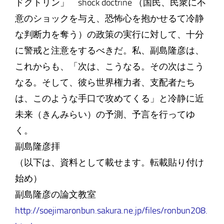
ドクトリン」 shock doctrine （国民、民衆に不
意のショックを与え、恐怖心を抱かせるて冷静
な判断力を奪う）の政策の実行に対して、十分
に警戒と注意をするべきだ。私、副島隆彦は、
これからも、「次は、こうなる。その次はこう
なる。そして、彼ら世界権力者、支配者たち
は、このような手口で攻めてくる」と冷静に近
未来（きんみらい）の予測、予言を行ってゆ
く。
副島隆彦拝
（以下は、資料として載せます。転載貼り付け
始め）
副島隆彦の論文教室
http://soejimaronbun.sakura.ne.jp/files/ronbun208.