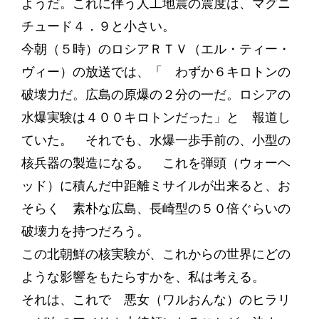
ようだ。これに伴う人工地震の震度は、マグニ
チュード４．９と小さい。
今朝（５時）のロシアＲＴＶ（エル・ティー・
ヴィー）の放送では、「 わずか６キロトンの
破壊力だ。広島の原爆の２分の一だ。ロシアの
水爆実験は４００キロトンだった」と 報道し
ていた。 それでも、水爆一歩手前の、小型の
核兵器の製造になる。 これを弾頭（ウォーヘ
ッド）に積んだ中距離ミサイルが出来ると、お
そらく 素朴な広島、長崎型の５０倍ぐらいの
破壊力を持つだろう。
この北朝鮮の核実験が、これからの世界にどの
ような影響をもたらすかを、私は考える。
それは、これで 悪女（ワルおんな）のヒラリ