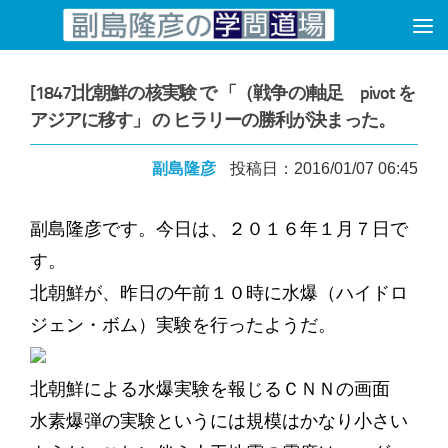
コンテンツへスキップ
[1847]北朝鮮の核実験 で 「（戦争の)軸足 pivot を
アジアに移す」 の ヒラリーの勝利が決まった。
副島隆彦
投稿日：2016/01/07 06:45
副島隆彦です。今日は、２０１６年１月７日で
す。
北朝鮮が、昨日の午前１０時に水爆（ハイドロ
ジェン・ボム）実験を行ったようだ。
北朝鮮による水爆実験を報じるＣＮＮの画面
水素爆弾の実験というには規模はかなり小さい