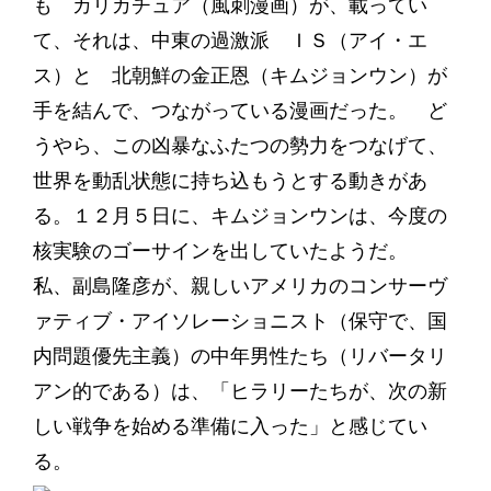
も カリカチュア（風刺漫画）が、載ってい
て、それは、中東の過激派 ＩＳ（アイ・エ
ス）と 北朝鮮の金正恩（キムジョンウン）が
手を結んで、つながっている漫画だった。 ど
うやら、この凶暴なふたつの勢力をつなげて、
世界を動乱状態に持ち込もうとする動きがあ
る。１２月５日に、キムジョンウンは、今度の
核実験のゴーサインを出していたようだ。
私、副島隆彦が、親しいアメリカのコンサーヴ
ァティブ・アイソレーショニスト（保守で、国
内問題優先主義）の中年男性たち（リバータリ
アン的である）は、「ヒラリーたちが、次の新
しい戦争を始める準備に入った」と感じてい
る。