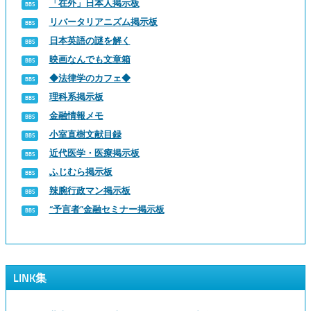
「在外」日本人掲示板
リバータリアニズム掲示板
日本英語の謎を解く
映画なんでも文章箱
◆法律学のカフェ◆
理科系掲示板
金融情報メモ
小室直樹文献目録
近代医学・医療掲示板
ふじむら掲示板
辣腕行政マン掲示板
“予言者”金融セミナー掲示板
LINK集