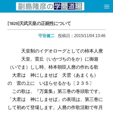
コンテンツへスキップ
[1829]天武天皇の正統性について
守谷健二
投稿日：2015/11/04 13:46
天皇制のイデオローグとしての柿本人麿
天皇、雷丘（いかづちのをか）に御遊
（いでま）しし時、柿本朝臣人麿の作れる歌
大君は 神にしませば 天雲（あまくも）
の 雷の上に いほらせるかも〔２３５〕
この歌は、『万葉集』第三巻の巻頭歌です。
「大君は 神にしませば」の表現は、第三巻に
して初めて登場します。人麿の作歌活動で年月