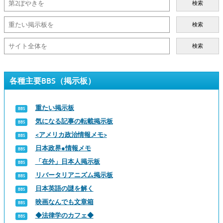
検索
検索
検索
各種主要BBS（掲示板）
重たい掲示板
気になる記事の転載掲示板
<アメリカ政治情報メモ>
日本政界●情報メモ
「在外」日本人掲示板
リバータリアニズム掲示板
日本英語の謎を解く
映画なんでも文章箱
◆法律学のカフェ◆