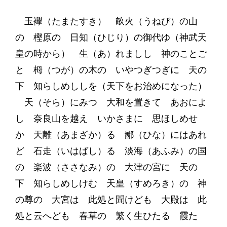
玉襷（たまたすき） 畝火（うねび）の山
の 樫原の 日知（ひじり）の御代ゆ（神武天
皇の時から） 生（あ）れましし 神のことご
と 栂（つが）の木の いやつぎつぎに 天の
下 知らしめししを（天下をお治めになった）
天（そら）にみつ 大和を置きて あおによ
し 奈良山を越え いかさまに 思ほしめせ
か 天離（あまざか）る 鄙（ひな）にはあれ
ど 石走（いはばし）る 淡海（あふみ）の国
の 楽波（ささなみ）の 大津の宮に 天の
下 知らしめしけむ 天皇（すめろき）の 神
の尊の 大宮は 此処と聞けども 大殿は 此
処と云へども 春草の 繁く生ひたる 霞た