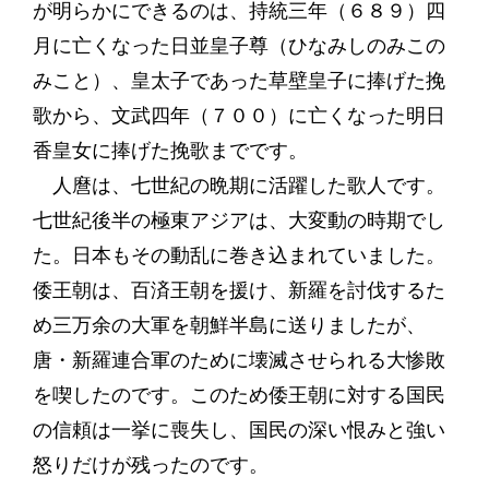
が明らかにできるのは、持統三年（６８９）四
月に亡くなった日並皇子尊（ひなみしのみこの
みこと）、皇太子であった草壁皇子に捧げた挽
歌から、文武四年（７００）に亡くなった明日
香皇女に捧げた挽歌までです。
人麿は、七世紀の晩期に活躍した歌人です。
七世紀後半の極東アジアは、大変動の時期でし
た。日本もその動乱に巻き込まれていました。
倭王朝は、百済王朝を援け、新羅を討伐するた
め三万余の大軍を朝鮮半島に送りましたが、
唐・新羅連合軍のために壊滅させられる大惨敗
を喫したのです。このため倭王朝に対する国民
の信頼は一挙に喪失し、国民の深い恨みと強い
怒りだけが残ったのです。