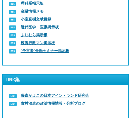
理科系掲示板
金融情報メモ
小室直樹文献目録
近代医学・医療掲示板
ふじむら掲示板
辣腕行政マン掲示板
“予言者”金融セミナー掲示板
LINK集
藤森かよこの日本アイン・ランド研究会
古村治彦の政治情報情報・分析ブログ