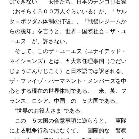
はできない。 安倍たち、日本のチンコロ右翼
（おそらく５００万人ぐらいいる）が、「ヤル
タ＝ポツダム体制の打破」、「戦後レジームか
らの脱却」を言うと、世界＝国際社会＝ザ・ユ
ーエヌ が、許さない。
そして、このザ・ユーエヌ（ユナイテッド・
ネイションズ）とは、五大常任理事国（ごだい
じょうにんりじこく）と日本語では訳される、
ザ・ファイヴ・パーマネント・メンバーズを中
心とする現在の世界体制である、 米、英、フ
ランス、ロシア、中国 の ５大国である。
“世界のお役人さま”である。
この ５大国の合意事項に逆らうと、 軍隊
による戦争行為ではなくて、 国際的な 警察