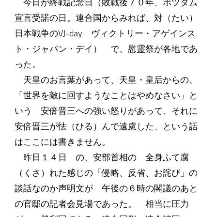
今日が終戦記念日（敗戦後７０年、ポツダム
宣言受諾の日。連合国からみれば、対（たい）
日本戦争のVJ-day ヴィクトリー・アゲインス
ト・ジャパン・デイ） で、慰霊祭が各地であ
った。
天皇のお言葉があって、天皇・皇后からの、
「世界を敵に回すようなことはやめなさい」と
いう 安倍晋三への強い怒りがあって、それに
安倍晋三が怯（ひる）んで遠慮した、という話
はここには書きません。
昨日１４日 の、安部首相の 全身ふて腐
（くさ）れた感じの「侵略、反省、お詫び」の
談話なのか声明文が 午後の６時の閣議のあと
の官邸の記者会見場であった。 相当に圧力