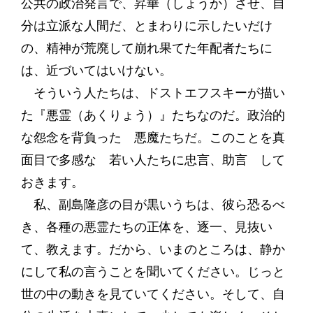
公共の政治発言で、昇華（しょうか）させ、自
分は立派な人間だ、とまわりに示したいだけ
の、精神が荒廃して崩れ果てた年配者たちに
は、近づいてはいけない。
そういう人たちは、ドストエフスキーが描い
た『悪霊（あくりょう）』たちなのだ。政治的
な怨念を背負った 悪魔たちだ。このことを真
面目で多感な 若い人たちに忠言、助言 して
おきます。
私、副島隆彦の目が黒いうちは、彼ら恐るべ
き、各種の悪霊たちの正体を、逐一、見抜い
て、教えます。だから、いまのところは、静か
にして私の言うことを聞いてください。じっと
世の中の動きを見ていてください。そして、自