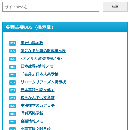
検索
各種主要BBS（掲示板）
重たい掲示板
気になる記事の転載掲示板
<アメリカ政治情報メモ>
日本政界●情報メモ
「在外」日本人掲示板
リバータリアニズム掲示板
日本英語の謎を解く
映画なんでも文章箱
◆法律学のカフェ◆
理科系掲示板
金融情報メモ
小室直樹文献目録