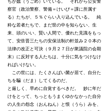
ちが蠢（うごめ）いている。 それから公安警
察官（政治警察、警備＝けいび＝課に所属す
る）たちが、５％ぐらい入り込んでいる。 純
粋な若者たちで、まだ世の中を知らない、生
来、頭のいい、賢い人間で、優れた見識をもっ
て、安倍晋三たちの安保法制の軒並み２０本の
法律の改正と可決（９月２７日が衆議院の会期
末）に反対する人たちは、十分に気をつけなけ
ればいけない。
この世には、たくさんばい菌が居て、自分た
ちを騙（だま）してくるのだ、
と厳しく、早めに自覚するべきだ。 妙に年だ
けをとって、ちっともうまくゆかなかった自分
の人生の怨念（おんねん）と恨（うら）みを、