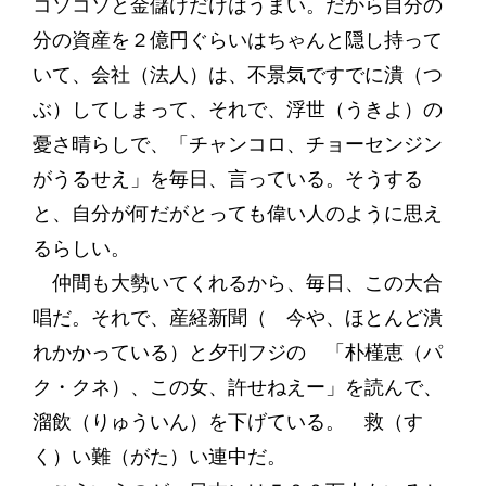
コソコソと金儲けだけはうまい。だから自分の
分の資産を２億円ぐらいはちゃんと隠し持って
いて、会社（法人）は、不景気ですでに潰（つ
ぶ）してしまって、それで、浮世（うきよ）の
憂さ晴らしで、「チャンコロ、チョーセンジン
がうるせえ」を毎日、言っている。そうする
と、自分が何だがとっても偉い人のように思え
るらしい。
仲間も大勢いてくれるから、毎日、この大合
唱だ。それで、産経新聞（ 今や、ほとんど潰
れかかっている）と夕刊フジの 「朴槿恵（パ
ク・クネ）、この女、許せねえー」を読んで、
溜飲（りゅういん）を下げている。 救（す
く）い難（がた）い連中だ。