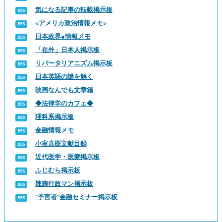
気になる記事の転載掲示板
<アメリカ政治情報メモ>
日本政界●情報メモ
「在外」日本人掲示板
リバータリアニズム掲示板
日本英語の謎を解く
映画なんでも文章箱
◆法律学のカフェ◆
理科系掲示板
金融情報メモ
小室直樹文献目録
近代医学・医療掲示板
ふじむら掲示板
辣腕行政マン掲示板
“予言者”金融セミナー掲示板