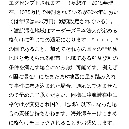
エグゼンプトされます。（妄想注：2015年現
在、1075万円で検討されているが20xx年におい
ては年収は600万円に減額設定されている）。
・渡航滞在地域はマーダーズ日本法人が定める
格付けに準じての適応になります。A＋＋＋、A
の国であること、加えてそれらの国々の非危険
地区と考えられる都市・地域であるA’ 及びA’ の
条件を満たす場合にのみ救出可能です。例えば
A 国に滞在中にたまたまB’地区に足を踏み入れ
て事件に巻き込まれた場合、適応はできません
ので予めご了承ください。同様に渡航滞在中に
格付けが変更され国A 、地域A’ 以下になった場
合の責任は持ちかねます。海外滞在中はこまめ
に格付けチェックされることをお奨めします。