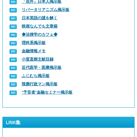
「在外」日本人掲示板
リバータリアニズム掲示板
日本英語の謎を解く
映画なんでも文章箱
◆法律学のカフェ◆
理科系掲示板
金融情報メモ
小室直樹文献目録
近代医学・医療掲示板
ふじむら掲示板
辣腕行政マン掲示板
“予言者”金融セミナー掲示板
LINK集