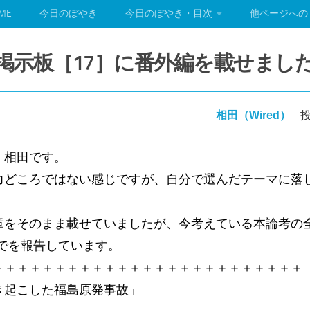
ME
今日のぼやき
今日のぼやき・目次
他ページへの
科系掲示板［17］に番外編を載せまし
相田（Wired）
投
。相田です。
どころではない感じですが、自分で選んだテーマに落
章をそのまま載せていましたが、今考えている本論考の
までを報告しています。
＋＋＋＋＋＋＋＋＋＋＋＋＋＋＋＋＋＋＋＋＋＋＋＋＋
き起こした福島原発事故」