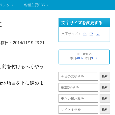
リンク
各種主要BBS
た
文字サイズを変更する
小
中
大
文字サイズ：
稿日：2014/11/19 23:21
し前を付けるべくやっ
検索
全体項目を下に纏めま
検索
検索
検索