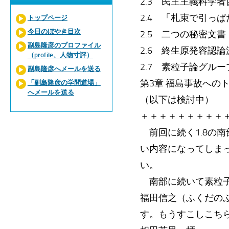
2.3 民主主義科学者
2.4 「札束で引っ
トップページ
今日のぼやき目次
2.5 二つの秘密文書
副島隆彦のプロファイル
2.6 終生原発容認
（profile、人物寸評）
2.7 素粒子論グル
副島隆彦へメールを送る
第3章 福島事故への
「副島隆彦の学問道場」
へメールを送る
（以下は検討中）
＋＋＋＋＋＋＋＋＋
前回に続く1.8の
い内容になってしま
い。
南部に続いて素粒子
福田信之（ふくだの
す。もうすこしこち