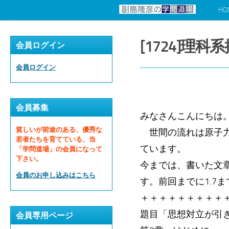
HO
コンテンツへスキップ
[1724]理
会員ログイン
会員ログイン
会員募集
みなさんこんにちは
貧しいが前途のある、優秀な
世間の流れは原子力
若者たちを育てている、当
ています。
「学問道場」の会員になって
下さい。
今までは、書いた文
会員のお申し込みはこちら
す。前回までに1.7
＋＋＋＋＋＋＋＋＋
題目「思想対立が引
会員専用ページ