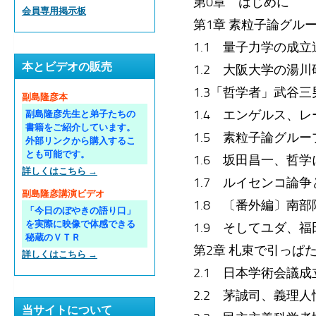
第0章 はじめに
会員専用掲示板
第1章 素粒子論グル
1.1 量子力学の成
本とビデオの販売
1.2 大阪大学の湯
1.3「哲学者」武谷
副島隆彦本
1.4 エンゲルス、
副島隆彦先生と弟子たちの
書籍をご紹介しています。
1.5 素粒子論グル
外部リンクから購入するこ
とも可能です。
1.6 坂田昌一、哲
詳しくはこちら →
1.7 ルイセンコ論
副島隆彦講演ビデオ
1.8 〔番外編〕南
「今日のぼやきの語り口」
を実際に映像で体感できる
1.9 そしてユダ、
秘蔵のＶＴＲ
第2章 札束で引っぱ
詳しくはこちら →
2.1 日本学術会議
2.2 茅誠司、義理
当サイトについて