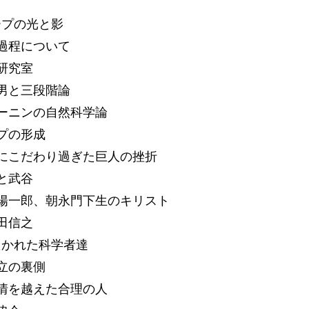
ープの光と影
立過程について
川研究室
三男と三段階論
レーニンの自然科学論
ープの形成
学にこだわり過ぎた巨人の挫折
争と武谷
部陽一郎、朝永門下生のキリスト
福田信之
たかれた科学者達
成立の裏側
人情を越えた合理の人