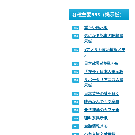
各種主要BBS（掲示板）
重たい掲示板
気になる記事の転載掲
示板
<アメリカ政治情報メモ
>
日本政界●情報メモ
「在外」日本人掲示板
リバータリアニズム掲
示板
日本英語の謎を解く
映画なんでも文章箱
◆法律学のカフェ◆
理科系掲示板
金融情報メモ
小室直樹文献目録