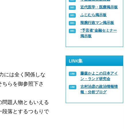
近代医学・医療掲示板
ふじむら掲示板
辣腕行政マン掲示板
“予言者”金融セミナー
掲示板
LINK集
藤森かよこの日本アイ
力には全く関係しな
ン・ランド研究会
そちらを御参照下さ
古村治彦の政治情報情
報・分析ブログ
の問題人物ともいえる
一段落とするつもりで