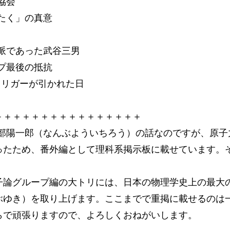
協会
ぱたく」の真意
論派であった武谷三男
ープ最後の抵抗
トリガーが引かれた日
＋＋＋＋＋＋＋＋＋＋＋＋＋＋＋＋
南部陽一郎（なんぶよういちろう）の話なのですが、原子
ったため、番外編として理科系掲示板に載せています。
論グループ編の大トリには、日本の物理学史上の最大
ぶゆき）を取り上げます。ここまでで重掲に載せるのは
らで頑張りますので、よろしくおねがいします。