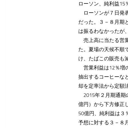
ローソン、純利益15
ローソンが７日発表し
だった。３－８月期
は振るわなかったが
売上高に当たる営業
た。夏場の天候不順
け、たばこの販売も
営業利益は12％増
抽出するコーヒーな
却を定率法から定額
2015年２月期通期
億円）から下方修正
50億円、純利益は３
予想に対する３－８月