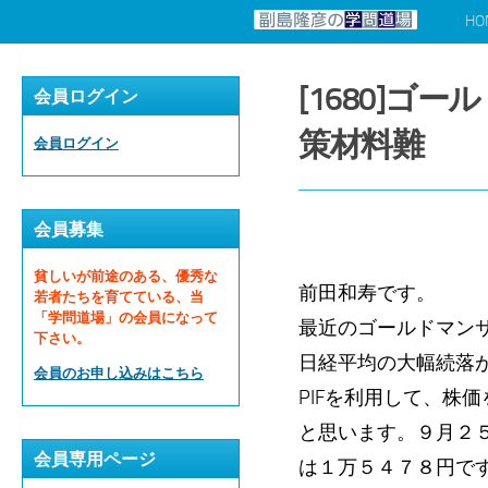
HO
コンテンツへスキップ
[1680]
会員ログイン
策材料難
会員ログイン
会員募集
貧しいが前途のある、優秀な
前田和寿です。
若者たちを育てている、当
「学問道場」の会員になって
最近のゴールドマン
下さい。
日経平均の大幅続落
会員のお申し込みはこちら
PIFを利用して、株
と思います。９月２
会員専用ページ
は１万５４７８円で