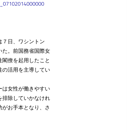
7S_07102014000000
は７日、ワシントン
いた。前国務省国際女
性閣僚を起用したこと
性の活用を主導してい
ーは女性が働きやすい
を排除していかなけれ
功がお手本となり、さ