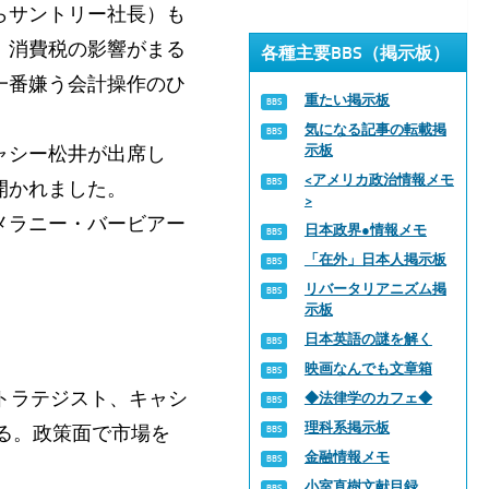
らサントリー社長）も
、消費税の影響がまる
各種主要BBS（掲示板）
が一番嫌う会計操作のひ
重たい掲示板
気になる記事の転載掲
ャシー松井が出席し
示板
<アメリカ政治情報メモ
開かれました。
>
メラニー・バービアー
日本政界●情報メモ
「在外」日本人掲示板
リバータリアニズム掲
示板
日本英語の謎を解く
映画なんでも文章箱
トラテジスト、キャシ
◆法律学のカフェ◆
理科系掲示板
る。政策面で市場を
金融情報メモ
小室直樹文献目録