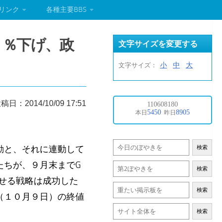
リンク
各種主要BBS
６％下げ、政
文字サイズを変更する
小
中
大
文字サイズ：
稿日：2014/10/09 17:51
動と、それに連動して
検索
たちが、９月末までG
検索
させる戦略は成功した
検索
（１０月９日）の終値
検索