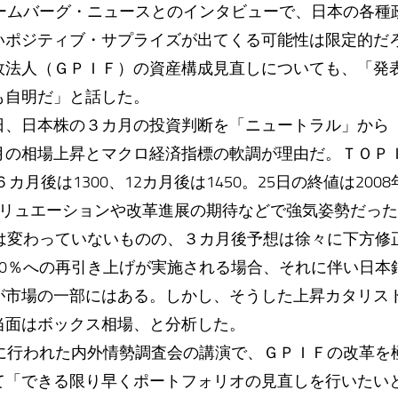
ルームバーグ・ニュースとのインタビューで、日本の各種
いポジティブ・サプライズが出てくる可能性は限定的だ
政法人（ＧＰＩＦ）の資産構成見直しについても、「発
も自明だ」と話した。
日、日本株の３カ月の投資判断を「ニュートラル」から
月の相場上昇とマクロ経済指標の軟調が理由だ。ＴＯＰ
６カ月後は1300、12カ月後は1450。25日の終値は20
安なバリュエーションや改革進展の期待などで強気姿勢だっ
想は変わっていないものの、３カ月後予想は徐々に下方修
10％への再引き上げが実施される場合、それに伴い日本
が市場の一部にはある。しかし、そうした上昇カタリス
当面はボックス相場、と分析した。
日に行われた内外情勢調査会の講演で、ＧＰＩＦの改革を
て「できる限り早くポートフォリオの見直しを行いたい