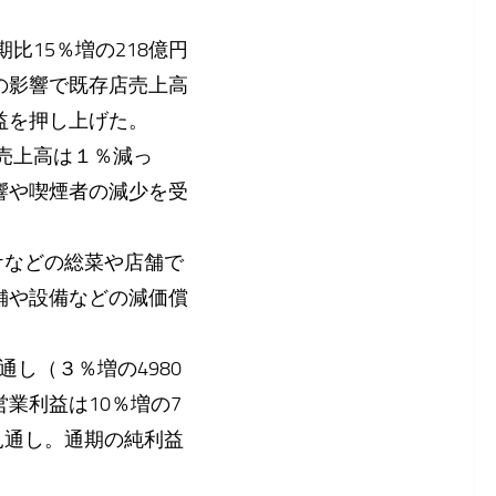
比15％増の218億円
の影響で既存店売上高
益を押し上げた。
売上高は１％減っ
響や喫煙者の減少を受
ケなどの総菜や店舗で
舗や設備などの減価償
。
通し（３％増の4980
業利益は10％増の7
見通し。通期の純利益