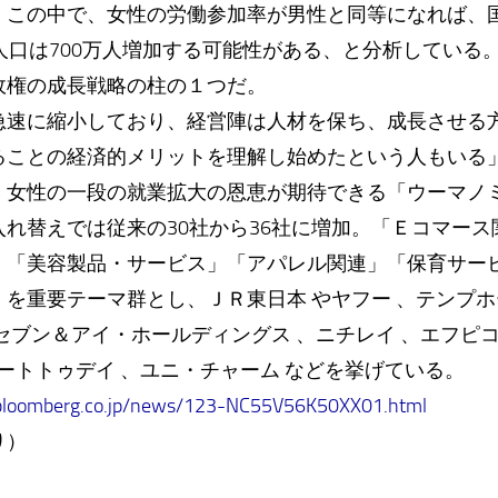
。この中で、女性の労働参加率が男性と同等になれば、
人口は700万人増加する可能性がある、と分析している
政権の成長戦略の柱の１つだ。
急速に縮小しており、経営陣は人材を保ち、成長させる
ることの経済的メリットを理解し始めたという人もいる
、女性の一段の就業拡大の恩恵が期待できる「ウーマノ
れ替えでは従来の30社から36社に増加。「Ｅコマー
」「美容製品・サービス」「アパレル関連」「保育サー
を重要テーマ群とし、ＪＲ東日本 やヤフー 、テンプホ
セブン＆アイ・ホールディングス 、ニチレイ 、エフピ
タートトゥデイ 、ユニ・チャーム などを挙げている。
bloomberg.co.jp/news/123-NC55V56K50XX01.html
り）
）