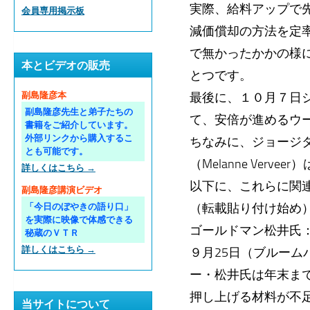
実際、給料アップで
会員専用掲示板
減価償却の方法を定
で無かったかかの様に
本とビデオの販売
とつです。
最後に、１０月７日
副島隆彦本
副島隆彦先生と弟子たちの
て、安倍が進めるウ
書籍をご紹介しています。
外部リンクから購入するこ
ちなみに、ジョージ
とも可能です。
（Melanne Ver
詳しくはこちら →
以下に、これらに関
副島隆彦講演ビデオ
（転載貼り付け始め
「今日のぼやきの語り口」
を実際に映像で体感できる
ゴールドマン松井氏
秘蔵のＶＴＲ
詳しくはこちら →
９月25日（ブルー
ー・松井氏は年末ま
押し上げる材料が不
当サイトについて