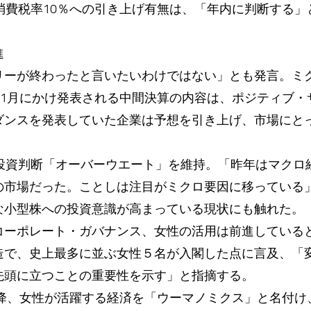
消費税率10％への引き上げ有無は、「年内に判断する
進
リーが終わったと言いたいわけではない」とも発言。ミ
11月にかけ発表される中間決算の内容は、ポジティブ
ダンスを発表していた企業は予想を引き上げ、市場にと
は投資判断「オーバーウエート」を維持。「昨年はマクロ
の市場だった。ことしは注目がミクロ要因に移っている
な小型株への投資意識が高まっている現状にも触れた。
コーポレート・ガバナンス、女性の活用は前進している
造で、史上最多に並ぶ女性５名が入閣した点に言及、「
先頭に立つことの重要性を示す」と指摘する。
以降、女性が活躍する経済を「ウーマノミクス」と名付