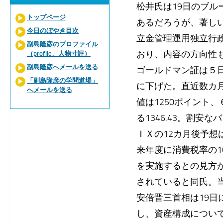
松井氏は19日のブ
トップページ
あるだろうが、著し
今日のぼやき目次
立金管理運用独立行
副島隆彦のプロファイル
おり、内容の方向性
（profile、人物寸評）
副島隆彦へメールを送る
ゴールドマン証は５
「副島隆彦の学問道場」
に下げた。直近数カ
へメールを送る
値は1250ポイント、
る1346.43。割
ＩＸの12カ月後予
来年度に消費税率の
を実施するとの見方
されていると同氏。
安倍晋三首相は19
し、資産構成につい