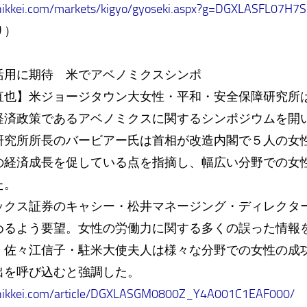
nikkei.com/markets/kigyo/gyoseki.aspx?g=DGXLASFL07H
り）
）
活用に期待 米でアベノミクスシンポ
直也】米ジョージタウン大女性・平和・安全保障研究所
経済政策であるアベノミクスに関するシンポジウムを開
研究所所長のバービアー氏は首相が改造内閣で５人の女
の経済成長を促している点を指摘し、幅広い分野での女
た。
クス証券のキャシー・松井マネージング・ディレクタ
めるよう要望。女性の労働力に関する多くの誤った情報
。佐々江信子・駐米大使夫人は様々な分野での女性の成
出を呼び込むと強調した。
nikkei.com/article/DGXLASGM0800Z_Y4A001C1EAF000/