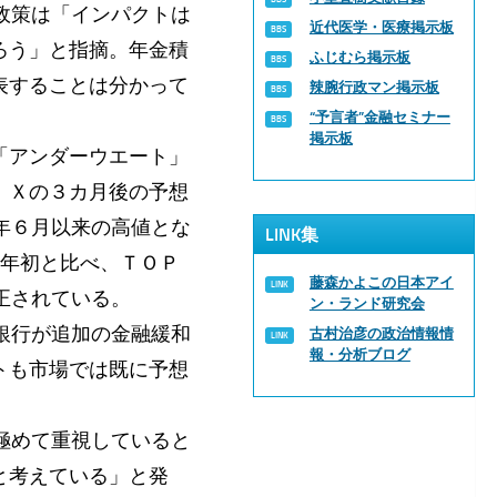
政策は「インパクトは
近代医学・医療掲示板
ろう」と指摘。年金積
ふじむら掲示板
表することは分かって
辣腕行政マン掲示板
“予言者”金融セミナー
掲示板
「アンダーウエート」
ＩＸの３カ月後の予想
08年６月以来の高値とな
LINK集
た年初と比べ、ＴＯＰ
藤森かよこの日本アイ
正されている。
ン・ランド研究会
銀行が追加の金融緩和
古村治彦の政治情報情
報・分析ブログ
トも市場では既に予想
極めて重視していると
と考えている」と発