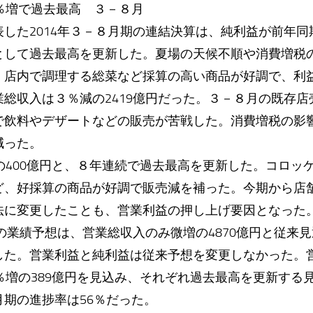
％増で過去最高 ３－８月
た2014年３－８月期の連結決算は、純利益が前年同期
として過去最高を更新した。夏場の天候不順や消費増税
、店内で調理する総菜など採算の高い商品が好調で、利
総収入は３％減の2419億円だった。３－８月の既存店
で飲料やデザートなどの販売が苦戦した。消費増税の影
減った。
の400億円と、８年連続で過去最高を更新した。コロッ
ど、好採算の商品が好調で販売減を補った。今期から店
法に変更したことも、営業利益の押し上げ要因となった
の業績予想は、営業総収入のみ微増の4870億円と従来見
した。営業利益と純利益は従来予想を変更しなかった。営
％増の389億円を見込み、それぞれ過去最高を更新する
期の進捗率は56％だった。