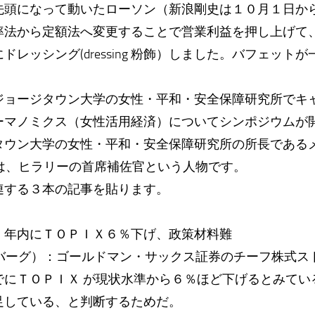
先頭になって動いたローソン（新浪剛史は１０月１日か
率法から定額法へ変更することで営業利益を押し上げて
ドレッシング(dressing 粉飾）しました。バフェット
ジョージタウン大学の女性・平和・安全保障研究所でキ
ーマノミクス（女性活用経済）についてシンポジウムが
タウン大学の女性・平和・安全保障研究所の所長である
veer）は、ヒラリーの首席補佐官という人物です。
連する３本の記事を貼ります。
）
：年内にＴＯＰＩＸ６％下げ、政策材料難
ムバーグ）：ゴールドマン・サックス証券のチーフ株式ス
でにＴＯＰＩＸ が現状水準から６％ほど下げるとみてい
足している、と判断するためだ。