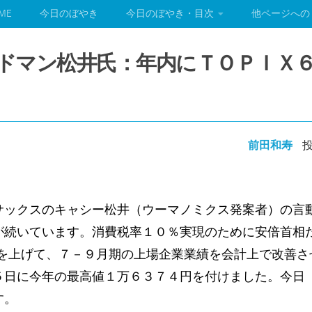
ME
今日のぼやき
今日のぼやき・目次
他ページへの
ゴールドマン松井氏：年内にＴＯＰＩＸ
前田和寿
投
サックスのキャシー松井（ウーマノミクス発案者）の言
が続いています。消費税率１０％実現のために安倍首相
価を上げて、７－９月期の上場企業業績を会計上で改善
５日に今年の最高値１万６３７４円を付けました。今日
す。