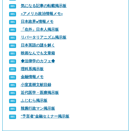
気になる記事の転載掲示板
<アメリカ政治情報メモ>
日本政界●情報メモ
「在外」日本人掲示板
リバータリアニズム掲示板
日本英語の謎を解く
映画なんでも文章箱
◆法律学のカフェ◆
理科系掲示板
金融情報メモ
小室直樹文献目録
近代医学・医療掲示板
ふじむら掲示板
辣腕行政マン掲示板
“予言者”金融セミナー掲示板