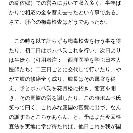
の稲佐郷）での営みにおいて収入多く、半年ば
かりで相応の金を蓄え去ったという事である。
さて、肝心の梅毒検査はどうであったか。
この時を以て計らずも梅毒検査を行う事を得
たり。初二日はポムペ氏これを行い、次日より
は生徒ら（引用者注： 西洋医学を学ぶ日本人
医師たち）二三日ごとに交代して行いたり。や
がて艦の修繕全く成り、艦長はその属官を従
え、予とポムペ氏を花月楼に招き、饗宴を開
き、その周旋の労を謝したり。この時ポムペ氏
笑って曰く、これみな露国の官費に出づ、なん
の謝するところかあらん、と。予はまた今回検
査法を実地に学び得たれば、他日これを我が国