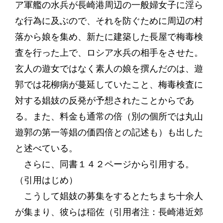
ア軍艦の水兵が長崎港周辺の一般婦女子に淫ら
な行為に及ぶので、それを防ぐために周辺の村
落から娘を集め、新たに建築した長屋で梅毒検
査を行った上で、ロシア水兵の相手をさせた。
玄人の遊女ではなく素人の娘を撰んだのは、遊
郭では花柳病が蔓延していたこと、梅毒検査に
対する娼妓の反発が予想されたことからであ
る。また、料金も通常の倍（別の個所では丸山
遊郭の第一等娼の価四倍との記述も）も出した
と述べている。
さらに、同書１４２ページから引用する。
（引用はじめ）
こうして娼妓の募集をするとたちまち十余人
が集まり、彼らは稲佐（引用者注：長崎港近郊