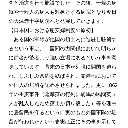
査と治療を行う施設でした。その後、一般の病
気や一般人の病人も対象とする病院となり今日
の大津赤十字病院へと発展していきます。
【日本国における慰安婦制度の原初】
ある国の軍隊が他国の領土内に進駐し駐留す
るという事は、二国間の力関係において明らか
に前者が後者より強い立場にあるという事を意
味しています。幕末の日本が列強に開国を迫ら
れ、しぶしぶ条約を結ばされ、開港地において
外国人の居留を認めさせられました。更に1862
年の生麦事件（薩摩藩の行列に騎馬の民間英国
人が乱入したため藩士が切り殺した）等を理由
に居留民を守るという口実のもと外国軍隊の駐
留が行われたという史実は正にその事を示して