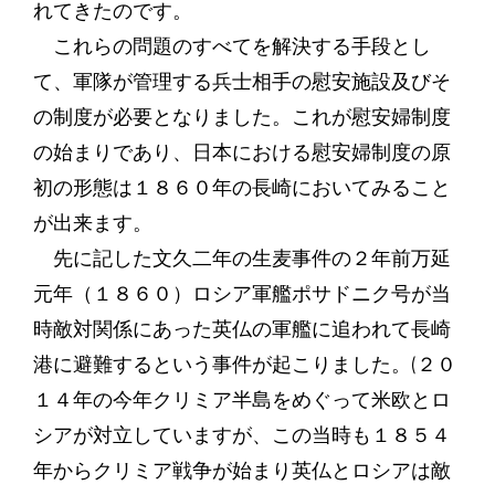
れてきたのです。
これらの問題のすべてを解決する手段とし
て、軍隊が管理する兵士相手の慰安施設及びそ
の制度が必要となりました。これが慰安婦制度
の始まりであり、日本における慰安婦制度の原
初の形態は１８６０年の長崎においてみること
が出来ます。
先に記した文久二年の生麦事件の２年前万延
元年（１８６０）ロシア軍艦ポサドニク号が当
時敵対関係にあった英仏の軍艦に追われて長崎
港に避難するという事件が起こりました。(２０
１４年の今年クリミア半島をめぐって米欧とロ
シアが対立していますが、この当時も１８５４
年からクリミア戦争が始まり英仏とロシアは敵