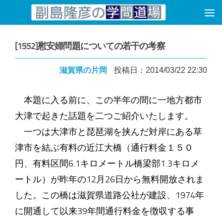
コンテンツへスキップ
[1552]慰安婦問題についての若干の考察
滋賀県の片岡
投稿日：2014/03/22 22:30
本題に入る前に、この半年の間に一地方都市
大津で起きた話題を二つご紹介いたします。
一つは大津市と琵琶湖を挟んだ対岸にある草
津市を結ぶ有料の近江大橋（通行料金１５０
円、有料区間6.1キロメートル橋梁部1.3キロメ
ートル）が昨年の12月26日から無料開放されま
した。この橋は滋賀県道路公社が建設、1974年
に開通して以来39年間通行料金を徴収する事