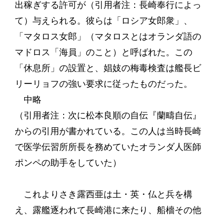
出稼ぎする許可が（引用者注：長崎奉行によっ
て）与えられる。彼らは「ロシア女郎衆」、
「マタロス女郎」（マタロスとはオランダ語の
マドロス「海員」のこと）と呼ばれた。この
「休息所」の設置と、娼妓の梅毒検査は艦長ビ
リーリョフの強い要求に従ったものだった。
中略
（引用者注：次に松本良順の自伝『蘭疇自伝』
からの引用が書かれている。この人は当時長崎
で医学伝習所所長を務めていたオランダ人医師
ポンペの助手をしていた）
これよりさき露西亜は土・英・仏と兵を構
え、露艦逐われて長崎港に来たり、船檣その他