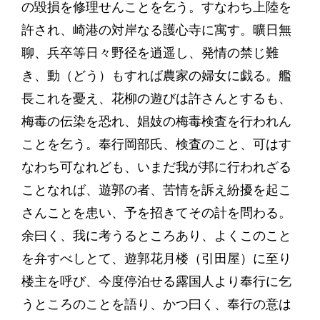
の毀損を修理せんことを乞う。すなわち上陸を
許され、崎港の対岸なる護心寺に寓す。曠日無
聊、兵卒等日々野径を逍遥し、発情の禁じ難
き、動（どう）もすれば農家の婦女に戯る。艦
長これを憂え、花柳の遊びは許さんとするも、
梅毒の伝染を恐れ、娼妓の梅毒検査を行われん
ことを乞う。奉行岡部氏、検査のこと、可はす
なわち可なれども、いまだ我が邦に行われざる
ことなれば、遊郭の者、苦情を訴え紛擾を起こ
さんことを患い、予を招きてその計を問わる。
余曰く、我に考うるところあり、よくこのこと
を弁すべしとて、遊郭花月楼（引田屋）に至り
楼主を呼び、今度停泊せる露国人より奉行に乞
うところのことを語り、かつ曰く、奉行の意は