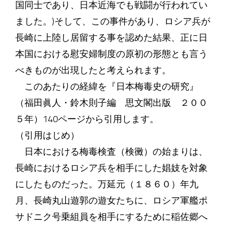
国同士であり、日本近海でも戦闘が行われてい
ました。)そして、この事件があり、ロシア兵が
長崎に上陸し居留する事を認めた結果、正に日
本国における慰安婦制度の原初の形態とも言う
べきものが出現したと考えられます。
このあたりの経緯を『日本梅毒史の研究』
（福田眞人・鈴木則子編 思文閣出版 ２００
５年）140ページから引用します。
（引用はじめ）
日本における梅毒検査（検黴）の始まりは、
長崎におけるロシア兵を相手にした娼妓を対象
にしたものだった。万延元（１８６０）年九
月、長崎丸山遊郭の遊女たちに、ロシア軍艦ポ
サドニク号乗組員を相手にするために稲佐郷へ