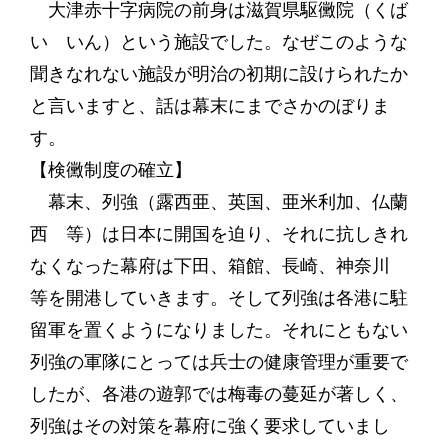
大津赤十字病院の前身は滋賀県駆黴院（くば
い いん）という施設でした。なぜこのような
聞きなれない施設が明治の初期に設けられたか
と言いますと、話は幕末にまでさかのぼりま
す。
【検黴制度の確立】
幕末、列強（露西亜、英国、亜米利加、仏蘭
西 等）は日本に開国を迫り、それに抗しきれ
なくなった幕府は下田、箱館、長崎、神奈川
等を開港していきます。そして列強は各港に駐
留軍を置くようになりました。それにともない
列強の軍隊にとっては兵士の健康管理が重要で
したが、各港の遊郭では梅毒の蔓延が著しく、
列強はその対策を幕府に強く要求していまし