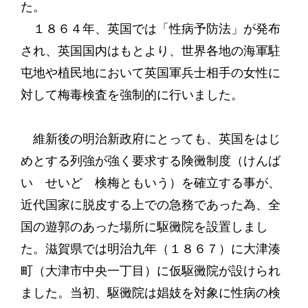
た。
１８６４年、英国では「性病予防法」が発布
され、英国国内はもとより、世界各地の海軍駐
屯地や植民地において英国軍兵士相手の女性に
対して梅毒検査を強制的に行いました。
維新後の明治新政府にとっても、英国をはじ
めとする列強が強く要求する険黴制度（けんば
い せいど 検梅ともいう）を確立する事が、
近代国家に脱皮する上での急務であった為、全
国の遊郭のあった場所に駆黴院を設置しまし
た。滋賀県では明治九年（１８６７）に大津湊
町（大津市中央一丁目）に仮駆黴院が設けられ
ました。当初、駆黴院は娼妓を対象に性病の検