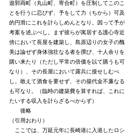
遊郭両町（丸山町、寄合町）を圧制してこのこ
とを行うに忍びず、予をして力（ちから）可及
的円滑にこれを計らしめんとなり。因って予が
考案を述ぶべし。まず彼らが寓居する護心寺近
傍において長屋を建築し、島原辺りの女子の醜
美は論ぜず身体強壮なる者を撰び、十人余りを
購い来たり（ただし平常の倍価を以て購うも可
なり）、その長屋において露兵に接せしむべ
し。敢えて酒食を要せず、その揚代金不廉なる
も可なり。（臨時の建築費を算すれば、これに
たいする収入を計らざるべからず）
後略
（引用おわり）
ここでは、万延元年に長崎港に入港したロシ