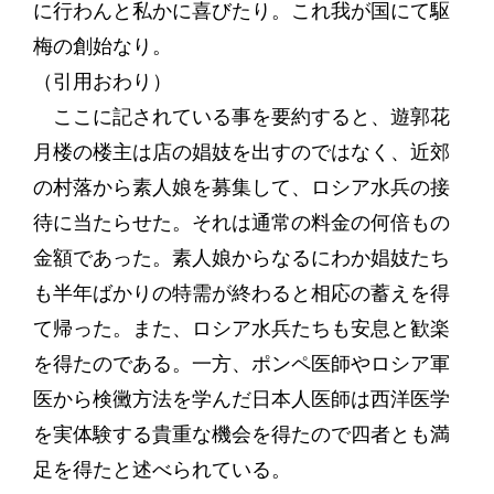
に行わんと私かに喜びたり。これ我が国にて駆
梅の創始なり。
（引用おわり）
ここに記されている事を要約すると、遊郭花
月楼の楼主は店の娼妓を出すのではなく、近郊
の村落から素人娘を募集して、ロシア水兵の接
待に当たらせた。それは通常の料金の何倍もの
金額であった。素人娘からなるにわか娼妓たち
も半年ばかりの特需が終わると相応の蓄えを得
て帰った。また、ロシア水兵たちも安息と歓楽
を得たのである。一方、ポンペ医師やロシア軍
医から検黴方法を学んだ日本人医師は西洋医学
を実体験する貴重な機会を得たので四者とも満
足を得たと述べられている。