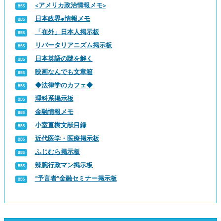
<アメリカ政治情報メモ>
日本政界●情報メモ
「在外」日本人掲示板
リバータリアニズム掲示板
日本英語の謎を解く
映画なんでも文章箱
◆法律学のカフェ◆
理科系掲示板
金融情報メモ
小室直樹文献目録
近代医学・医療掲示板
ふじむら掲示板
辣腕行政マン掲示板
“予言者”金融セミナー掲示板