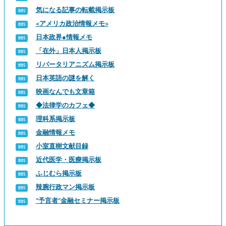
気になる記事の転載掲示板
<アメリカ政治情報メモ>
日本政界●情報メモ
「在外」日本人掲示板
リバータリアニズム掲示板
日本英語の謎を解く
映画なんでも文章箱
◆法律学のカフェ◆
理科系掲示板
金融情報メモ
小室直樹文献目録
近代医学・医療掲示板
ふじむら掲示板
辣腕行政マン掲示板
“予言者”金融セミナー掲示板