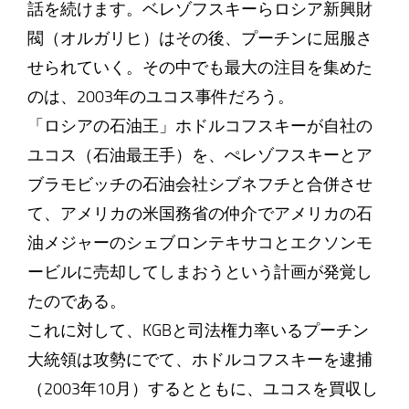
話を続けます。ベレゾフスキーらロシア新興財
閥（オルガリヒ）はその後、プーチンに屈服さ
せられていく。その中でも最大の注目を集めた
のは、2003年のユコス事件だろう。
「ロシアの石油王」ホドルコフスキーが自社の
ユコス（石油最王手）を、ぺレゾフスキーとア
ブラモビッチの石油会社シブネフチと合併させ
て、アメリカの米国務省の仲介でアメリカの石
油メジャーのシェブロンテキサコとエクソンモ
ービルに売却してしまおうという計画が発覚し
たのである。
これに対して、KGBと司法権力率いるプーチン
大統領は攻勢にでて、ホドルコフスキーを逮捕
（2003年10月）するとともに、ユコスを買収し