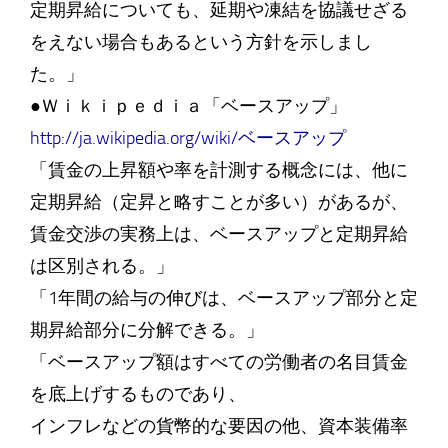
定期昇給についても、延期や凍結を協議せざる
をえない場合もあるという方針を示しまし
た。」
●Ｗｉｋｉｐｅｄｉａ「ベースアップ」
http://ja.wikipedia.org/wiki/ベースアップ
「賃金の上昇額や率を計測する概念には、他に
定期昇給（定昇と略すことが多い）があるが、
賃金交渉の実務上は、ベースアップと定期昇給
は区別される。」
「1年間の給与の伸びは、ベースアップ部分と定
期昇給部分に分解できる。」
「ベースアップ額はすべての労働者の名目賃金
を底上げするものであり、
インフレなどの貨幣的な要因の他、資本装備率