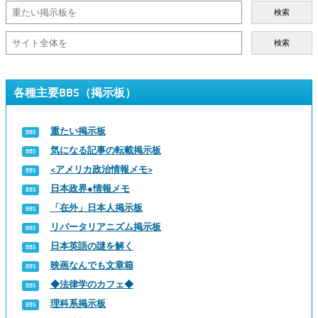
検索
検索
各種主要BBS（掲示板）
重たい掲示板
気になる記事の転載掲示板
<アメリカ政治情報メモ>
日本政界●情報メモ
「在外」日本人掲示板
リバータリアニズム掲示板
日本英語の謎を解く
映画なんでも文章箱
◆法律学のカフェ◆
理科系掲示板