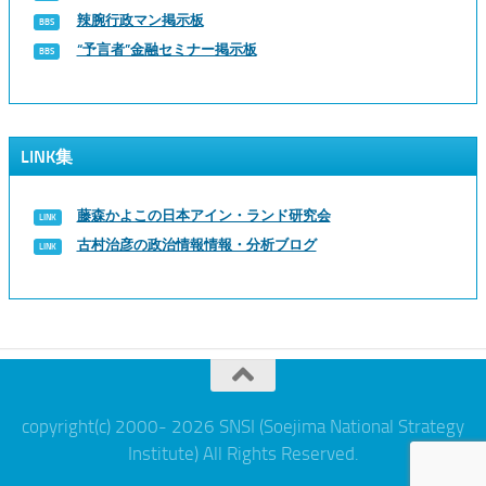
辣腕行政マン掲示板
“予言者”金融セミナー掲示板
LINK集
藤森かよこの日本アイン・ランド研究会
古村治彦の政治情報情報・分析ブログ
copyright(c) 2000- 2026 SNSI (Soejima National Strategy
Institute) All Rights Reserved.