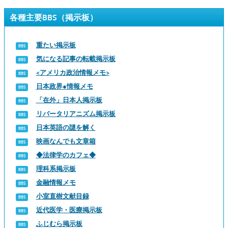
各種主要BBS（掲示板）
重たい掲示板
気になる記事の転載掲示板
<アメリカ政治情報メモ>
日本政界●情報メモ
「在外」日本人掲示板
リバータリアニズム掲示板
日本英語の謎を解く
映画なんでも文章箱
◆法律学のカフェ◆
理科系掲示板
金融情報メモ
小室直樹文献目録
近代医学・医療掲示板
ふじむら掲示板