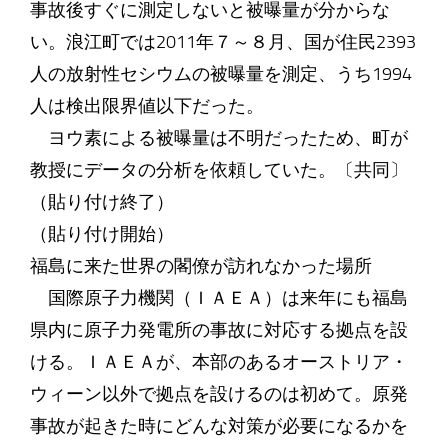
事故後すぐに測定しないと被曝量が分からな
い。浪江町では2011年７～８月、国が住民2393
人の放射性セシウムの被曝量を測定、うち1994
人は検出限界値以下だった。
ヨウ素による被曝量は不明だったため、町が
教授にデータの分析を依頼していた。〔共同〕
（貼り付け終了）
（貼り付け開始）
福島に来た世界の閣僚が訪れなかった場所
国際原子力機関（ＩＡＥＡ）は来年にも福島
県内に原子力発電所の事故に対応する拠点を設
ける。ＩＡＥＡが、本部のあるオーストリア・
ウィーン以外で拠点を設けるのは初めて。原発
事故が起きた時にどんな対策が必要になるかを