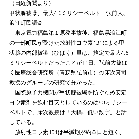
（日経新聞より）
甲状腺被曝、最大4.6ミリシーベルト 弘前大、
浪江町民調査
東京電力福島第１原発事故後、福島県浪江町
の一部町民が受けた放射性ヨウ素131による甲
状腺の内部被曝（ひばく）量は、推定で最大4.6
ミリシーベルトだったことが11日、弘前大被ば
く医療総合研究所（青森県弘前市）の床次真司
教授のグループの研究で分かった。
国際原子力機関が甲状腺被曝を防ぐため安定
ヨウ素剤を飲む目安としているのは50ミリシー
ベルトで、床次教授は「大幅に低い数字」と話
している。
放射性ヨウ素131は半減期が約８日と短く、