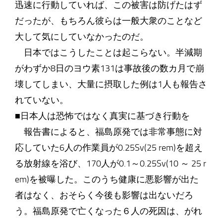
迅速に行動していれば、この被害は防げたはず
だったが、もちろん彼らは一般大衆のことなど
大して気にしていなかったのだ。
日本ではこうしたことは起こらない。半減期
がわずか8日のヨウ素131は事故後の数カ月で崩
壊してしまい、大量に摂取した例は1人も報告さ
れていない。
■日本人は恐怖ではなく真実に基づき行動を
報告書によると、福島原発では非常事態に対
応していた6人の作業員が0.25Sv(25 rem)を超え
る放射線を浴び、170人が0.1～0.25Sv(10 ～ 25 r
em)を被曝した。このうち健康に悪影響が出た
者はなく、おそらく今後も影響は出ないだろ
う。福島原発で亡くなった６人の死因は、がれ