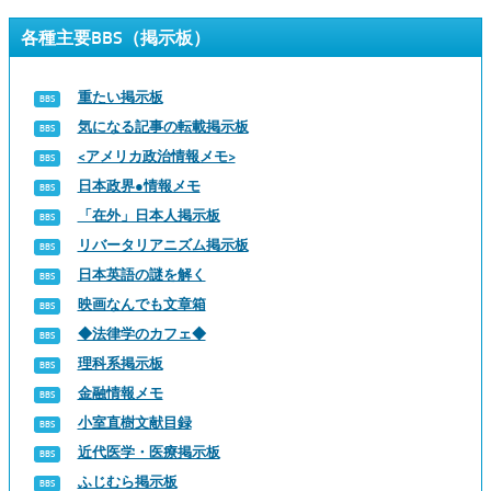
各種主要BBS（掲示板）
重たい掲示板
気になる記事の転載掲示板
<アメリカ政治情報メモ>
日本政界●情報メモ
「在外」日本人掲示板
リバータリアニズム掲示板
日本英語の謎を解く
映画なんでも文章箱
◆法律学のカフェ◆
理科系掲示板
金融情報メモ
小室直樹文献目録
近代医学・医療掲示板
ふじむら掲示板