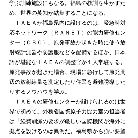
学ぶ訓練施設にもなる。福島の教訓を生かすた
め、世界の英知が結集することになる。
ＩＡＥＡが福島県内に設けるのは、緊急時対
応ネットワーク（ＲＡＮＥＴ）の能力研修セン
ター（ＣＢＣ）。原発事故が起きた時に使う放
射線計測器や防護服などを配備するほか、日本
語が堪能なＩＡＥＡの調整官が１人常駐する。
原発事故が起きた場合、現場に急行して原発周
辺の放射線量を測定したり住民を避難誘導した
りするノウハウを学ぶ。
ＩＡＥＡの研修センターが設けられるのは世
界で初めて。外務省国際原子力協力室の担当者
は「経費削減の要求が厳しい国際機関が海外に
拠点を設けるのは異例だ。福島県から強い要望