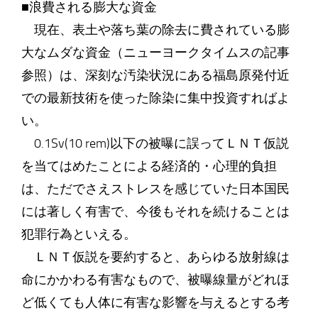
■浪費される膨大な資金
現在、表土や落ち葉の除去に費されている膨
大なムダな資金（ニューヨークタイムスの記事
参照）は、深刻な汚染状況にある福島原発付近
での最新技術を使った除染に集中投資すればよ
い。
0.1Sv(10 rem)以下の被曝に誤ってＬＮＴ仮説
を当てはめたことによる経済的・心理的負担
は、ただでさえストレスを感じていた日本国民
には著しく有害で、今後もそれを続けることは
犯罪行為といえる。
ＬＮＴ仮説を要約すると、あらゆる放射線は
命にかかわる有害なもので、被曝線量がどれほ
ど低くても人体に有害な影響を与えるとする考