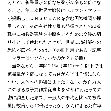
え方だ。被曝量が２倍なら発がん率も２倍にな
る、と。第二次世界大戦後にヘルマン・マラー
が提唱し、ＵＮＳＣＥＡＲを含む国際機関が採
用したが、その有効性が最も発揮されたのは冷
戦中に核兵器実験を中断させるための交渉の切
り札として使われたときだ。世界に放射能への
恐怖が広がったのは、その副作用である（記事
「マラーはウソをついたのか？」参照）。
当然ながら、年間0.1Sv（年10 rem）以下では
被曝量が２倍になっても発がん率は２倍になら
ない。人体への影響はまったくない。数百万人
にのぼる原子力作業従事者を50年にわたって綿
密に調査した結果、一般人の平均と比べて被曝
量は数倍から10倍だったが、がんによる死亡率