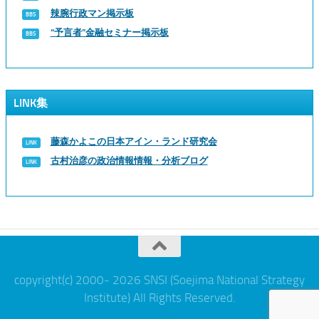
辣腕行政マン掲示板
“予言者”金融セミナー掲示板
LINK集
藤森かよこの日本アイン・ランド研究会
古村治彦の政治情報情報・分析ブログ
copyright(c) 2000- 2026 SNSI (Soejima National Strategy
Institute) All Rights Reserved.