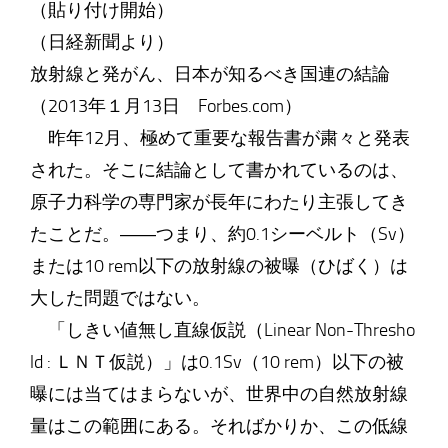
（貼り付け開始）
（日経新聞より）
放射線と発がん、日本が知るべき国連の結論
（2013年１月13日 Forbes.com）
昨年12月、極めて重要な報告書が粛々と発表
された。そこに結論として書かれているのは、
原子力科学の専門家が長年にわたり主張してき
たことだ。――つまり、約0.1シーベルト（Sv）
または10 rem以下の放射線の被曝（ひばく）は
大した問題ではない。
「しきい値無し直線仮説（Linear Non-Thresho
ld : ＬＮＴ仮説）」は0.1Sv（10 rem）以下の被
曝には当てはまらないが、世界中の自然放射線
量はこの範囲にある。そればかりか、この低線