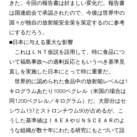
きた。今回の報告書は好ましい変化だ。報告書
は国連総会で承認されたので、今後は世界中の
国々が独自の放射能安全策を策定するのに参考
にするだろう。
■日本に与える重大な影響
これはＬＮＴ仮説を誤用して、特に食品につ
いて福島事故への過剰反応ともいうべき基準見
直しを実施した日本にとって特に重要だ。
世界的に認められた食品中の放射能レベルは1
キログラムあたり1000ベクレル（米国の場合は
同1200ベクレル／キログラム）だ。大部分はセ
シウム137とストロンチウム90が占めるが、こ
うした基準値はＩＡＥＡやＵＮＳＣＥＡＲのよ
うな組織が数十年にわたる研究にもとづいて設