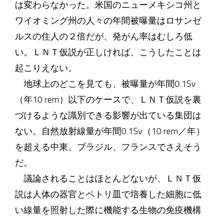
は変わらなかった。米国のニューメキシコ州と
ワイオミング州の人々の年間被曝量はロサンゼ
ルスの住人の２倍だが、発がん率はむしろ低
い。ＬＮＴ仮説が正しければ、こうしたことは
起こりえない。
地球上のどこを見ても、被曝量が年間0.1Sv
（年10 rem）以下のケースで、ＬＮＴ仮説を裏
づけるような識別できる影響が出ている集団は
ない。自然放射線量が年間0.1Sv（10 rem／年）
を超える中東、ブラジル、フランスでさえそう
だ。
議論されることはほとんどないが、ＬＮＴ仮
説は人体の器官とペトリ皿で培養した細胞に低
い線量を照射した際に機能する生物の免疫機構