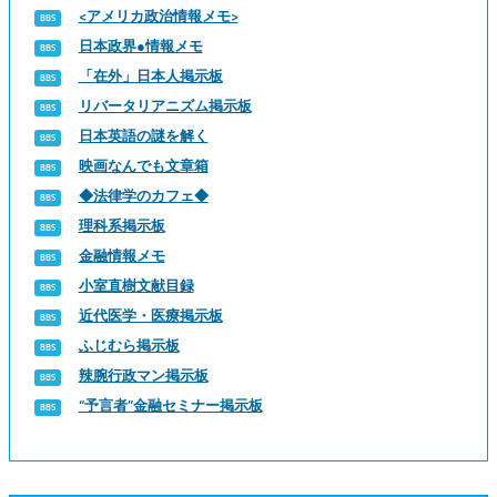
<アメリカ政治情報メモ>
日本政界●情報メモ
「在外」日本人掲示板
リバータリアニズム掲示板
日本英語の謎を解く
映画なんでも文章箱
◆法律学のカフェ◆
理科系掲示板
金融情報メモ
小室直樹文献目録
近代医学・医療掲示板
ふじむら掲示板
辣腕行政マン掲示板
“予言者”金融セミナー掲示板