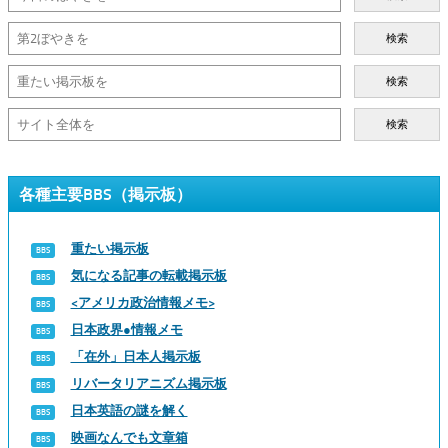
検索
検索
検索
各種主要BBS（掲示板）
重たい掲示板
気になる記事の転載掲示板
<アメリカ政治情報メモ>
日本政界●情報メモ
「在外」日本人掲示板
リバータリアニズム掲示板
日本英語の謎を解く
映画なんでも文章箱