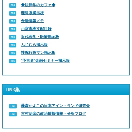
◆法律学のカフェ◆
理科系掲示板
金融情報メモ
小室直樹文献目録
近代医学・医療掲示板
ふじむら掲示板
辣腕行政マン掲示板
“予言者”金融セミナー掲示板
LINK集
藤森かよこの日本アイン・ランド研究会
古村治彦の政治情報情報・分析ブログ