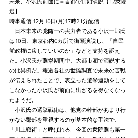
未来、小沢氏前面に＝首都で街頭演説【12衆院
選】
時事通信 12月10日(月)17時21分配信
日本未来の党随一の実力者である小沢一郎氏
は10日、東京都内6カ所で街頭演説し、「自民
党政権に戻していいのか」などと支持を訴え
た。小沢氏が選挙期間中、大都市圏で演説する
のは異例だ。報道各社の世論調査で未来の苦戦
が伝えられたことで、表立った選挙運動をして
こなかった小沢氏が前面に出ざるを得なくなっ
たようだ。
小沢氏の選挙戦術は、他党の幹部があまり行
かない郡部を重視するのが基本的な手法で、
「川上戦術」と呼ばれる。今回の衆院選も第一