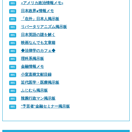
<アメリカ政治情報メモ>
日本政界●情報メモ
「在外」日本人掲示板
リバータリアニズム掲示板
日本英語の謎を解く
映画なんでも文章箱
◆法律学のカフェ◆
理科系掲示板
金融情報メモ
小室直樹文献目録
近代医学・医療掲示板
ふじむら掲示板
辣腕行政マン掲示板
“予言者”金融セミナー掲示板