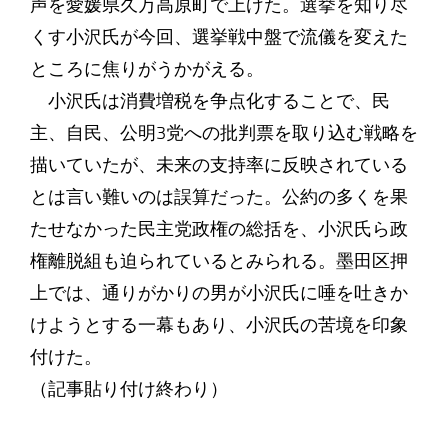
声を愛媛県久万高原町で上げた。選挙を知り尽
くす小沢氏が今回、選挙戦中盤で流儀を変えた
ところに焦りがうかがえる。
小沢氏は消費増税を争点化することで、民
主、自民、公明3党への批判票を取り込む戦略を
描いていたが、未来の支持率に反映されている
とは言い難いのは誤算だった。公約の多くを果
たせなかった民主党政権の総括を、小沢氏ら政
権離脱組も迫られているとみられる。墨田区押
上では、通りがかりの男が小沢氏に唾を吐きか
けようとする一幕もあり、小沢氏の苦境を印象
付けた。
（記事貼り付け終わり）