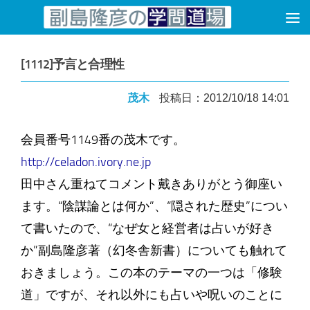
コンテンツへスキップ
[1112]予言と合理性
茂木
投稿日：2012/10/18 14:01
会員番号1149番の茂木です。
http://celadon.ivory.ne.jp
田中さん重ねてコメント戴きありがとう御座い
ます。“陰謀論とは何か”、“隠された歴史”につい
て書いたので、“なぜ女と経営者は占いが好き
か”副島隆彦著（幻冬舎新書）についても触れて
おきましょう。この本のテーマの一つは「修験
道」ですが、それ以外にも占いや呪いのことに