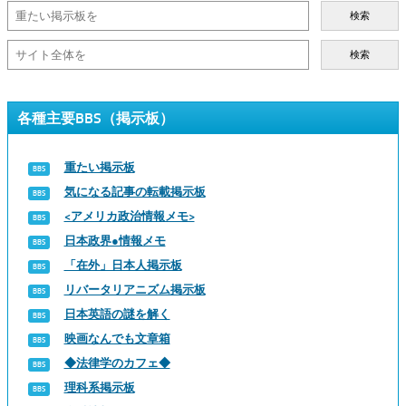
検索
検索
各種主要BBS（掲示板）
重たい掲示板
気になる記事の転載掲示板
<アメリカ政治情報メモ>
日本政界●情報メモ
「在外」日本人掲示板
リバータリアニズム掲示板
日本英語の謎を解く
映画なんでも文章箱
◆法律学のカフェ◆
理科系掲示板