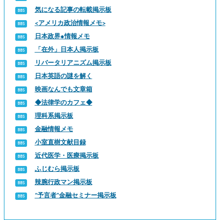
気になる記事の転載掲示板
<アメリカ政治情報メモ>
日本政界●情報メモ
「在外」日本人掲示板
リバータリアニズム掲示板
日本英語の謎を解く
映画なんでも文章箱
◆法律学のカフェ◆
理科系掲示板
金融情報メモ
小室直樹文献目録
近代医学・医療掲示板
ふじむら掲示板
辣腕行政マン掲示板
“予言者”金融セミナー掲示板