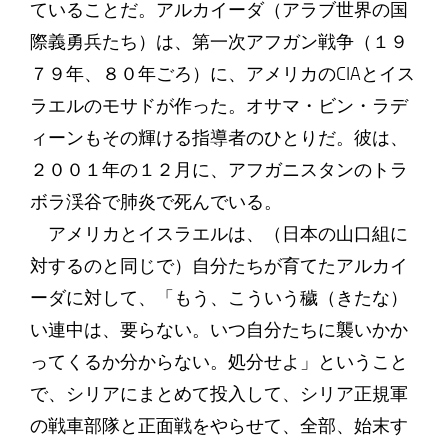
ていることだ。アルカイーダ（アラブ世界の国
際義勇兵たち）は、第一次アフガン戦争（１９
７９年、８０年ごろ）に、アメリカのCIAとイス
ラエルのモサドが作った。オサマ・ビン・ラデ
ィーンもその輝ける指導者のひとりだ。彼は、
２００１年の１２月に、アフガニスタンのトラ
ボラ渓谷で肺炎で死んでいる。
アメリカとイスラエルは、（日本の山口組に
対するのと同じで）自分たちが育てたアルカイ
ーダに対して、「もう、こういう穢（きたな）
い連中は、要らない。いつ自分たちに襲いかか
ってくるか分からない。処分せよ」ということ
で、シリアにまとめて投入して、シリア正規軍
の戦車部隊と正面戦をやらせて、全部、始末す