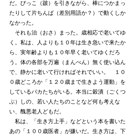
だ。びっこ（跛）を引きながら、棒につかまっ
たりして片ちんば（差別用語か？）で動くしか
なかった。
それも治（おさ）まった。歳相応で老いてゆ
く。私は、人よりも１０年は生き急いで来たか
ら、実年齢よりも１０年早く老いてゆくだろ
う。体の各部を万遍（まんべん）無く使い込ん
で、静かに老いて行ければそれでいい。 １０
０歳どころか「１２０歳まで生きよう運動」を
しているバカたちがいる。本当に穀潰（ごくつ
ぶ）しの、若い人たちのことなど何も考えな
い、醜悪老人どもだ。
私は、「生き方上手」などという本を書いた
あの「１００歳医者」が嫌いだ。生き方は、下