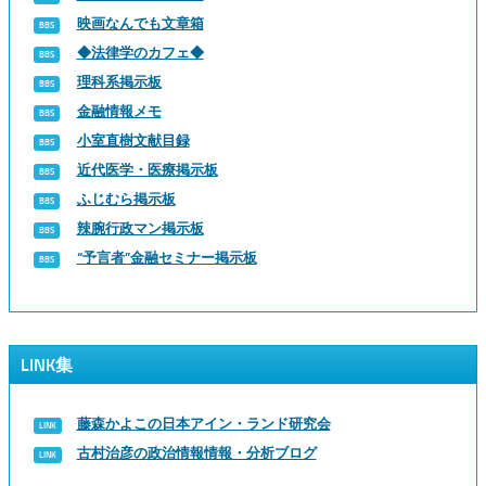
映画なんでも文章箱
◆法律学のカフェ◆
理科系掲示板
金融情報メモ
小室直樹文献目録
近代医学・医療掲示板
ふじむら掲示板
辣腕行政マン掲示板
“予言者”金融セミナー掲示板
LINK集
藤森かよこの日本アイン・ランド研究会
古村治彦の政治情報情報・分析ブログ