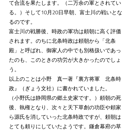
て合流を果たします。（二万余の軍とされてい
る。）そして10月20日早朝、富士川の戦いとな
るのです。
富士川の戦勝後、時政の軍功は頼朝に高く評価
されます。のちに北条時政は頼朝から「北条
殿」と呼ばれ、御家人の中でも別格扱いであっ
たのも、このときの功労が大きかったのでしょ
う。
以上のことは小野 真一著『裏方将軍 北条時
政』（ぎょう文社）に書かれていました。
（小野氏は静岡県の郷土史家です。）頼朝の死
後、執権となり、次々と天下草創の功臣や頼家
ら源氏を消していった北条時政ですが、頼朝は
とても頼りにしていたようです。鎌倉幕府の草