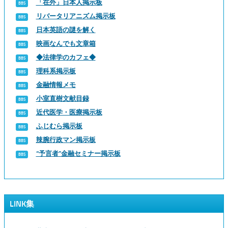
「在外」日本人掲示板
リバータリアニズム掲示板
日本英語の謎を解く
映画なんでも文章箱
◆法律学のカフェ◆
理科系掲示板
金融情報メモ
小室直樹文献目録
近代医学・医療掲示板
ふじむら掲示板
辣腕行政マン掲示板
“予言者”金融セミナー掲示板
LINK集