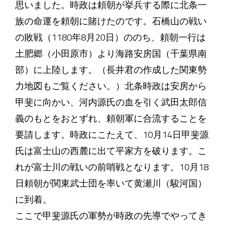
思いました。時政は頼朝が挙兵する際に北条一
族の命運を頼朝に賭けたのです。石橋山の戦い
の敗戦（1180年8月20日）ののち、頼朝一行は
土肥郷（小田原市）より海路安房国（千葉県南
部）に上陸します。（長井君の作成した関東勢
力地図もご覧ください。）北条時政は安房から
甲斐に向かい、河内源氏の血を引く武田太郎信
義のもとをおとずれ、頼朝軍に合流することを
要請します。時政にこたえて、10月14日甲斐源
氏は富士山の西麓に出て平家方を破ります。こ
れが富士川の戦いの前哨戦となります。10月18
日頼朝が関東武士団を率いて黄瀬川（駿河国）
に到着。
ここで甲斐源氏の軍勢が時政の先導でやってき